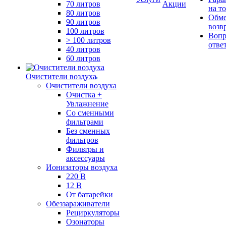
70 литров
Акции
на т
80 литров
Обме
90 литров
возв
100 литров
Вопр
> 100 литров
отве
40 литров
60 литров
Очистители воздуха
Очистители воздуха
Очистка +
Увлажнение
Cо сменными
фильтрами
Без сменных
фильтров
Фильтры и
аксессуары
Ионизаторы воздуха
220 В
12 В
От батарейки
Обеззараживатели
Рециркуляторы
Озонаторы