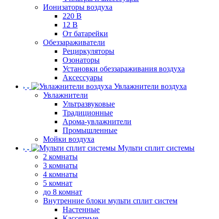
Ионизаторы воздуха
220 В
12 В
От батарейки
Обеззараживатели
Рециркуляторы
Озонаторы
Установки обеззараживания воздуха
Аксессуары
Увлажнители воздуха
Увлажнители
Ультразвуковые
Традиционные
Арома-увлажнители
Промышленные
Мойки воздуха
Мульти сплит системы
2 комнаты
3 комнаты
4 комнаты
5 комнат
до 8 комнат
Внутренние блоки мульти сплит систем
Настенные
Кассетные