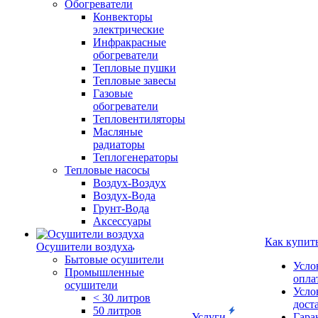
Обогреватели
Конвекторы
электрические
Инфракрасные
обогреватели
Тепловые пушки
Тепловые завесы
Газовые
обогреватели
Тепловентиляторы
Масляные
радиаторы
Теплогенераторы
Тепловые насосы
Воздух-Воздух
Воздух-Вода
Грунт-Вода
Аксессуары
Как купит
Осушители воздуха
Бытовые осушители
Усло
Промышленные
опла
осушители
Усло
< 30 литров
дост
50 литров
Услуги
Гара