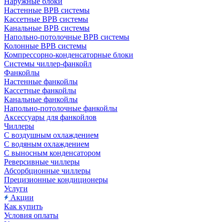
Наружные блоки
Настенные ВРВ системы
Кассетные ВРВ системы
Канальные ВРВ системы
Напольно-потолочные ВРВ системы
Колонные ВРВ системы
Компрессорно-конденсаторные блоки
Системы чиллер-фанкойл
Фанкойлы
Настенные фанкойлы
Кассетные фанкойлы
Канальные фанкойлы
Напольно-потолочные фанкойлы
Аксессуары для фанкойлов
Чиллеры
С воздушным охлаждением
С водяным охлаждением
С выносным конденсатором
Реверсивные чиллеры
Абсорбционные чиллеры
Прецизионные кондиционеры
Услуги
Акции
Как купить
Условия оплаты