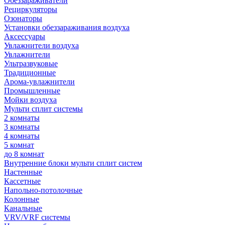
Обеззараживатели
Рециркуляторы
Озонаторы
Установки обеззараживания воздуха
Аксессуары
Увлажнители воздуха
Увлажнители
Ультразвуковые
Традиционные
Арома-увлажнители
Промышленные
Мойки воздуха
Мульти сплит системы
2 комнаты
3 комнаты
4 комнаты
5 комнат
до 8 комнат
Внутренние блоки мульти сплит систем
Настенные
Кассетные
Напольно-потолочные
Колонные
Канальные
VRV/VRF системы