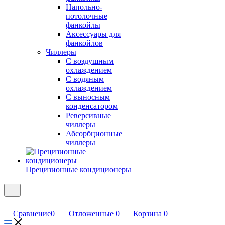
Напольно-
потолочные
фанкойлы
Аксессуары для
фанкойлов
Чиллеры
С воздушным
охлаждением
С водяным
охлаждением
С выносным
конденсатором
Реверсивные
чиллеры
Абсорбционные
чиллеры
Прецизионные кондиционеры
Сравнение
0
Отложенные
0
Корзина
0