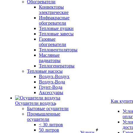
Обогреватели
Конвекторы
электрические
Инфракрасные
обогреватели
Тепловые пушки
Тепловые завесы
Газовые
обогреватели
Тепловентиляторы
Масляные
радиаторы
Теплогенераторы
Тепловые насосы
Воздух-Воздух
Воздух-Вода
Грунт-Вода
Аксессуары
Как купит
Осушители воздуха
Бытовые осушители
Усло
Промышленные
опла
осушители
Усло
< 30 литров
дост
50 литров
Услуги
Гара