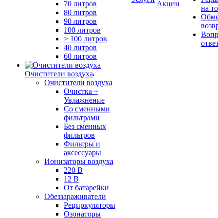
70 литров
Акции
на т
80 литров
Обме
90 литров
возв
100 литров
Вопр
> 100 литров
отве
40 литров
60 литров
Очистители воздуха
Очистители воздуха
Очистка +
Увлажнение
Cо сменными
фильтрами
Без сменных
фильтров
Фильтры и
аксессуары
Ионизаторы воздуха
220 В
12 В
От батарейки
Обеззараживатели
Рециркуляторы
Озонаторы