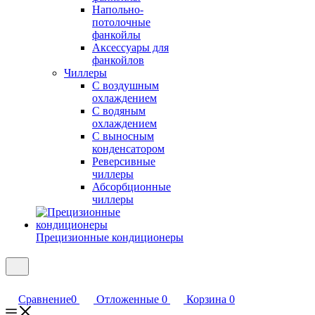
Напольно-
потолочные
фанкойлы
Аксессуары для
фанкойлов
Чиллеры
С воздушным
охлаждением
С водяным
охлаждением
С выносным
конденсатором
Реверсивные
чиллеры
Абсорбционные
чиллеры
Прецизионные кондиционеры
Сравнение
0
Отложенные
0
Корзина
0