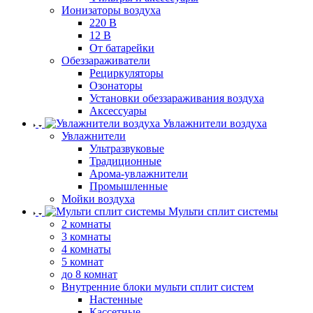
Ионизаторы воздуха
220 В
12 В
От батарейки
Обеззараживатели
Рециркуляторы
Озонаторы
Установки обеззараживания воздуха
Аксессуары
Увлажнители воздуха
Увлажнители
Ультразвуковые
Традиционные
Арома-увлажнители
Промышленные
Мойки воздуха
Мульти сплит системы
2 комнаты
3 комнаты
4 комнаты
5 комнат
до 8 комнат
Внутренние блоки мульти сплит систем
Настенные
Кассетные