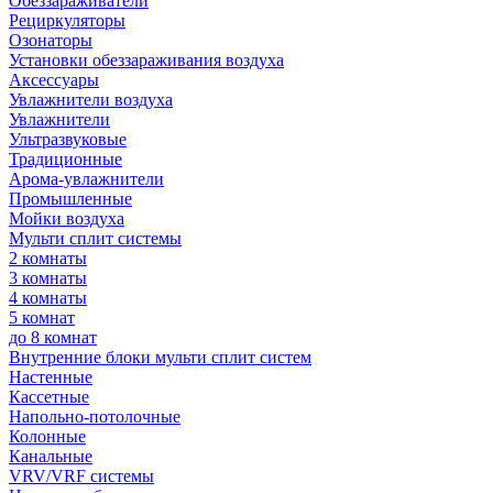
Обеззараживатели
Рециркуляторы
Озонаторы
Установки обеззараживания воздуха
Аксессуары
Увлажнители воздуха
Увлажнители
Ультразвуковые
Традиционные
Арома-увлажнители
Промышленные
Мойки воздуха
Мульти сплит системы
2 комнаты
3 комнаты
4 комнаты
5 комнат
до 8 комнат
Внутренние блоки мульти сплит систем
Настенные
Кассетные
Напольно-потолочные
Колонные
Канальные
VRV/VRF системы