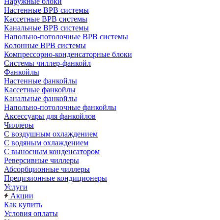
Наружные блоки
Настенные ВРВ системы
Кассетные ВРВ системы
Канальные ВРВ системы
Напольно-потолочные ВРВ системы
Колонные ВРВ системы
Компрессорно-конденсаторные блоки
Системы чиллер-фанкойл
Фанкойлы
Настенные фанкойлы
Кассетные фанкойлы
Канальные фанкойлы
Напольно-потолочные фанкойлы
Аксессуары для фанкойлов
Чиллеры
С воздушным охлаждением
С водяным охлаждением
С выносным конденсатором
Реверсивные чиллеры
Абсорбционные чиллеры
Прецизионные кондиционеры
Услуги
Акции
Как купить
Условия оплаты