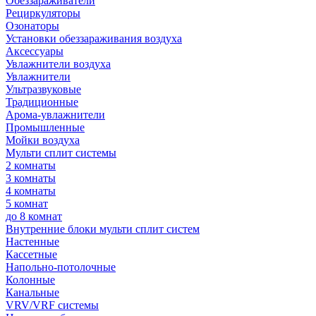
Обеззараживатели
Рециркуляторы
Озонаторы
Установки обеззараживания воздуха
Аксессуары
Увлажнители воздуха
Увлажнители
Ультразвуковые
Традиционные
Арома-увлажнители
Промышленные
Мойки воздуха
Мульти сплит системы
2 комнаты
3 комнаты
4 комнаты
5 комнат
до 8 комнат
Внутренние блоки мульти сплит систем
Настенные
Кассетные
Напольно-потолочные
Колонные
Канальные
VRV/VRF системы