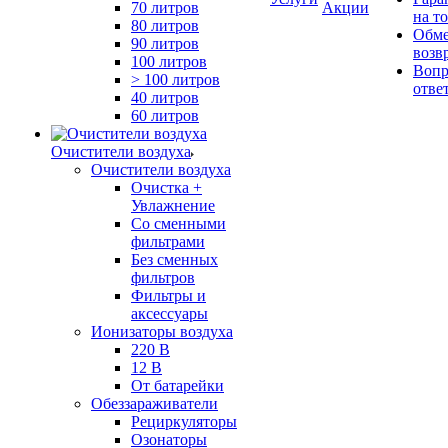
70 литров
Акции
на т
80 литров
Обме
90 литров
возв
100 литров
Вопр
> 100 литров
отве
40 литров
60 литров
Очистители воздуха
Очистители воздуха
Очистка +
Увлажнение
Cо сменными
фильтрами
Без сменных
фильтров
Фильтры и
аксессуары
Ионизаторы воздуха
220 В
12 В
От батарейки
Обеззараживатели
Рециркуляторы
Озонаторы