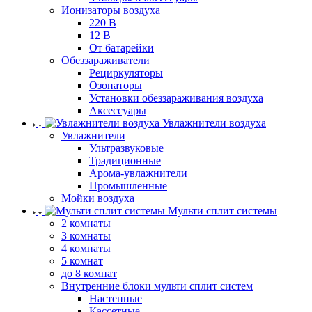
Ионизаторы воздуха
220 В
12 В
От батарейки
Обеззараживатели
Рециркуляторы
Озонаторы
Установки обеззараживания воздуха
Аксессуары
Увлажнители воздуха
Увлажнители
Ультразвуковые
Традиционные
Арома-увлажнители
Промышленные
Мойки воздуха
Мульти сплит системы
2 комнаты
3 комнаты
4 комнаты
5 комнат
до 8 комнат
Внутренние блоки мульти сплит систем
Настенные
Кассетные