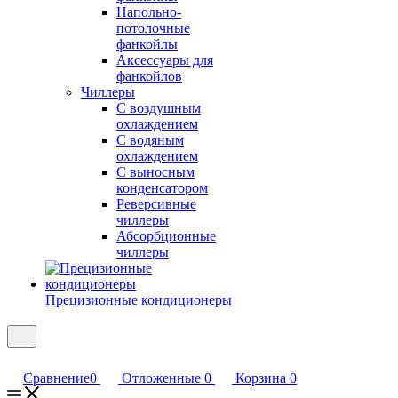
Напольно-
потолочные
фанкойлы
Аксессуары для
фанкойлов
Чиллеры
С воздушным
охлаждением
С водяным
охлаждением
С выносным
конденсатором
Реверсивные
чиллеры
Абсорбционные
чиллеры
Прецизионные кондиционеры
Сравнение
0
Отложенные
0
Корзина
0