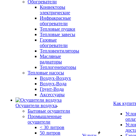
Обогреватели
Конвекторы
электрические
Инфракрасные
обогреватели
Тепловые пушки
Тепловые завесы
Газовые
обогреватели
Тепловентиляторы
Масляные
радиаторы
Теплогенераторы
Тепловые насосы
Воздух-Воздух
Воздух-Вода
Грунт-Вода
Аксессуары
Как купит
Осушители воздуха
Бытовые осушители
Усло
Промышленные
опла
осушители
Усло
< 30 литров
дост
50 литров
Услуги
Гара