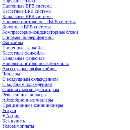
Наружные блоки
Настенные ВРВ системы
Кассетные ВРВ системы
Канальные ВРВ системы
Напольно-потолочные ВРВ системы
Колонные ВРВ системы
Компрессорно-конденсаторные блоки
Системы чиллер-фанкойл
Фанкойлы
Настенные фанкойлы
Кассетные фанкойлы
Канальные фанкойлы
Напольно-потолочные фанкойлы
Аксессуары для фанкойлов
Чиллеры
С воздушным охлаждением
С водяным охлаждением
С выносным конденсатором
Реверсивные чиллеры
Абсорбционные чиллеры
Прецизионные кондиционеры
Услуги
Акции
Как купить
Условия оплаты