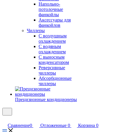
Напольно-
потолочные
фанкойлы
Аксессуары для
фанкойлов
Чиллеры
С воздушным
охлаждением
С водяным
охлаждением
С выносным
конденсатором
Реверсивные
чиллеры
Абсорбционные
чиллеры
Прецизионные кондиционеры
Сравнение
0
Отложенные
0
Корзина
0