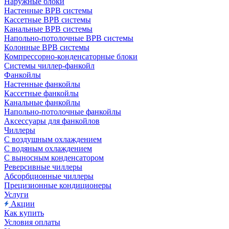
Наружные блоки
Настенные ВРВ системы
Кассетные ВРВ системы
Канальные ВРВ системы
Напольно-потолочные ВРВ системы
Колонные ВРВ системы
Компрессорно-конденсаторные блоки
Системы чиллер-фанкойл
Фанкойлы
Настенные фанкойлы
Кассетные фанкойлы
Канальные фанкойлы
Напольно-потолочные фанкойлы
Аксессуары для фанкойлов
Чиллеры
С воздушным охлаждением
С водяным охлаждением
С выносным конденсатором
Реверсивные чиллеры
Абсорбционные чиллеры
Прецизионные кондиционеры
Услуги
Акции
Как купить
Условия оплаты