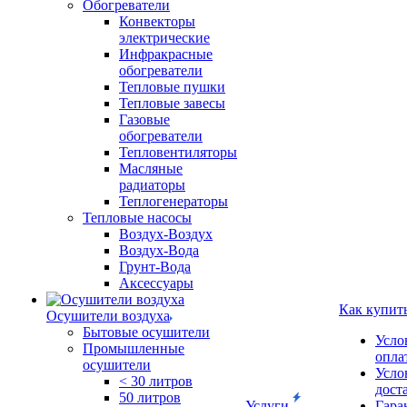
Обогреватели
Конвекторы
электрические
Инфракрасные
обогреватели
Тепловые пушки
Тепловые завесы
Газовые
обогреватели
Тепловентиляторы
Масляные
радиаторы
Теплогенераторы
Тепловые насосы
Воздух-Воздух
Воздух-Вода
Грунт-Вода
Аксессуары
Как купит
Осушители воздуха
Бытовые осушители
Усло
Промышленные
опла
осушители
Усло
< 30 литров
дост
50 литров
Услуги
Гара