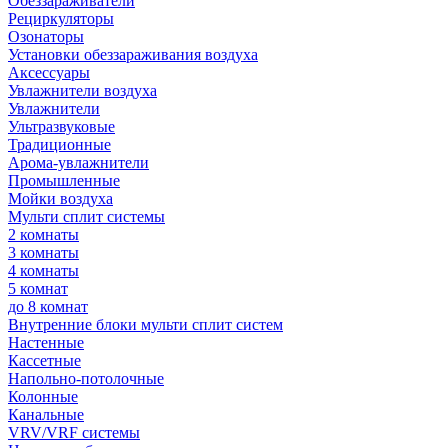
Обеззараживатели
Рециркуляторы
Озонаторы
Установки обеззараживания воздуха
Аксессуары
Увлажнители воздуха
Увлажнители
Ультразвуковые
Традиционные
Арома-увлажнители
Промышленные
Мойки воздуха
Мульти сплит системы
2 комнаты
3 комнаты
4 комнаты
5 комнат
до 8 комнат
Внутренние блоки мульти сплит систем
Настенные
Кассетные
Напольно-потолочные
Колонные
Канальные
VRV/VRF системы