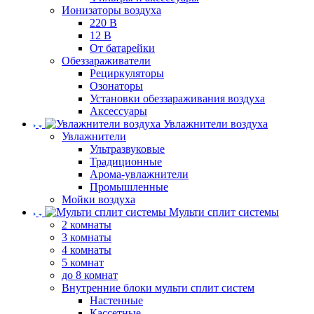
Ионизаторы воздуха
220 В
12 В
От батарейки
Обеззараживатели
Рециркуляторы
Озонаторы
Установки обеззараживания воздуха
Аксессуары
Увлажнители воздуха
Увлажнители
Ультразвуковые
Традиционные
Арома-увлажнители
Промышленные
Мойки воздуха
Мульти сплит системы
2 комнаты
3 комнаты
4 комнаты
5 комнат
до 8 комнат
Внутренние блоки мульти сплит систем
Настенные
Кассетные