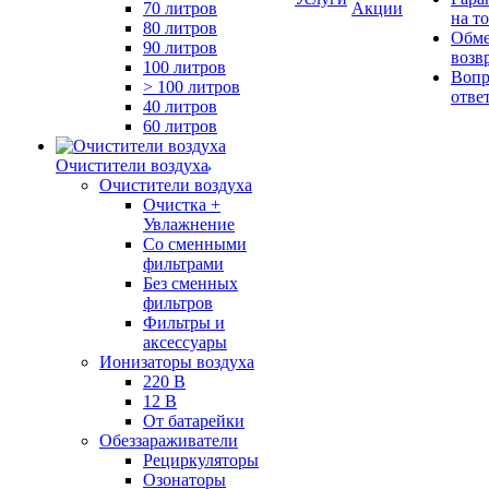
70 литров
Акции
на т
80 литров
Обме
90 литров
возв
100 литров
Вопр
> 100 литров
отве
40 литров
60 литров
Очистители воздуха
Очистители воздуха
Очистка +
Увлажнение
Cо сменными
фильтрами
Без сменных
фильтров
Фильтры и
аксессуары
Ионизаторы воздуха
220 В
12 В
От батарейки
Обеззараживатели
Рециркуляторы
Озонаторы