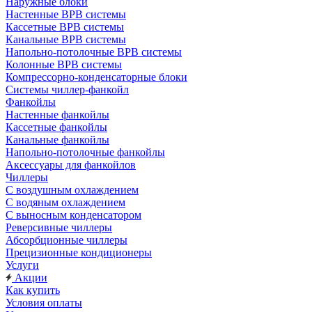
Наружные блоки
Настенные ВРВ системы
Кассетные ВРВ системы
Канальные ВРВ системы
Напольно-потолочные ВРВ системы
Колонные ВРВ системы
Компрессорно-конденсаторные блоки
Системы чиллер-фанкойл
Фанкойлы
Настенные фанкойлы
Кассетные фанкойлы
Канальные фанкойлы
Напольно-потолочные фанкойлы
Аксессуары для фанкойлов
Чиллеры
С воздушным охлаждением
С водяным охлаждением
С выносным конденсатором
Реверсивные чиллеры
Абсорбционные чиллеры
Прецизионные кондиционеры
Услуги
Акции
Как купить
Условия оплаты