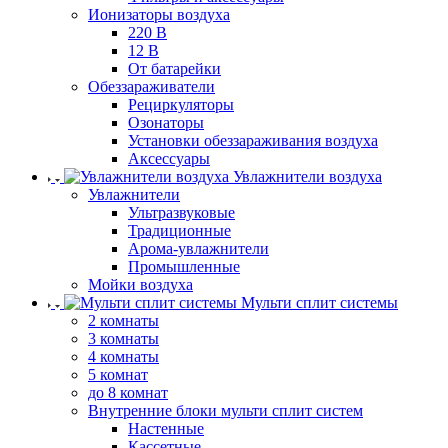
Ионизаторы воздуха
220 В
12 В
От батарейки
Обеззараживатели
Рециркуляторы
Озонаторы
Установки обеззараживания воздуха
Аксессуары
Увлажнители воздуха
Увлажнители
Ультразвуковые
Традиционные
Арома-увлажнители
Промышленные
Мойки воздуха
Мульти сплит системы
2 комнаты
3 комнаты
4 комнаты
5 комнат
до 8 комнат
Внутренние блоки мульти сплит систем
Настенные
Кассетные