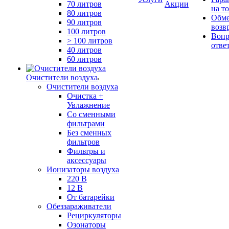
70 литров
Акции
на т
80 литров
Обме
90 литров
возв
100 литров
Вопр
> 100 литров
отве
40 литров
60 литров
Очистители воздуха
Очистители воздуха
Очистка +
Увлажнение
Cо сменными
фильтрами
Без сменных
фильтров
Фильтры и
аксессуары
Ионизаторы воздуха
220 В
12 В
От батарейки
Обеззараживатели
Рециркуляторы
Озонаторы