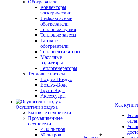
Обогреватели
Конвекторы
электрические
Инфракрасные
обогреватели
Тепловые пушки
Тепловые завесы
Газовые
обогреватели
Тепловентиляторы
Масляные
радиаторы
Теплогенераторы
Тепловые насосы
Воздух-Воздух
Воздух-Вода
Грунт-Вода
Аксессуары
Как купит
Осушители воздуха
Бытовые осушители
Усло
Промышленные
опла
осушители
Усло
< 30 литров
дост
50 литров
Услуги
Гара