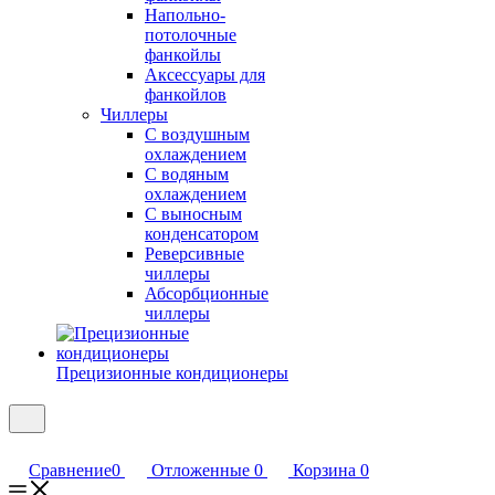
Напольно-
потолочные
фанкойлы
Аксессуары для
фанкойлов
Чиллеры
С воздушным
охлаждением
С водяным
охлаждением
С выносным
конденсатором
Реверсивные
чиллеры
Абсорбционные
чиллеры
Прецизионные кондиционеры
Сравнение
0
Отложенные
0
Корзина
0