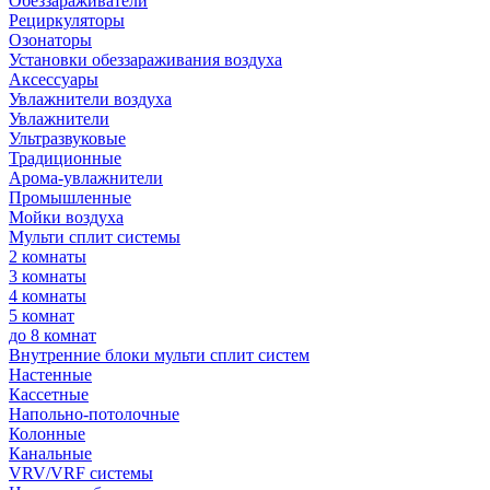
Обеззараживатели
Рециркуляторы
Озонаторы
Установки обеззараживания воздуха
Аксессуары
Увлажнители воздуха
Увлажнители
Ультразвуковые
Традиционные
Арома-увлажнители
Промышленные
Мойки воздуха
Мульти сплит системы
2 комнаты
3 комнаты
4 комнаты
5 комнат
до 8 комнат
Внутренние блоки мульти сплит систем
Настенные
Кассетные
Напольно-потолочные
Колонные
Канальные
VRV/VRF системы