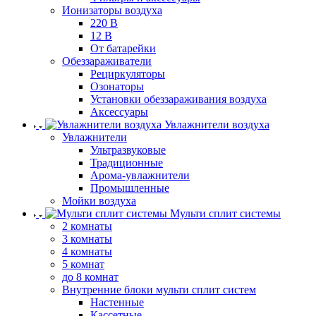
Ионизаторы воздуха
220 В
12 В
От батарейки
Обеззараживатели
Рециркуляторы
Озонаторы
Установки обеззараживания воздуха
Аксессуары
Увлажнители воздуха
Увлажнители
Ультразвуковые
Традиционные
Арома-увлажнители
Промышленные
Мойки воздуха
Мульти сплит системы
2 комнаты
3 комнаты
4 комнаты
5 комнат
до 8 комнат
Внутренние блоки мульти сплит систем
Настенные
Кассетные