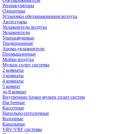
Обеззараживатели
Рециркуляторы
Озонаторы
Установки обеззараживания воздуха
Аксессуары
Увлажнители воздуха
Увлажнители
Ультразвуковые
Традиционные
Арома-увлажнители
Промышленные
Мойки воздуха
Мульти сплит системы
2 комнаты
3 комнаты
4 комнаты
5 комнат
до 8 комнат
Внутренние блоки мульти сплит систем
Настенные
Кассетные
Напольно-потолочные
Колонные
Канальные
VRV/VRF системы