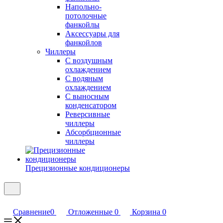
Напольно-
потолочные
фанкойлы
Аксессуары для
фанкойлов
Чиллеры
С воздушным
охлаждением
С водяным
охлаждением
С выносным
конденсатором
Реверсивные
чиллеры
Абсорбционные
чиллеры
Прецизионные кондиционеры
Сравнение
0
Отложенные
0
Корзина
0