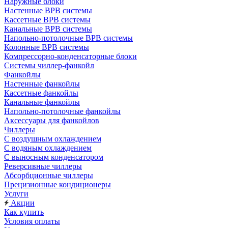
Наружные блоки
Настенные ВРВ системы
Кассетные ВРВ системы
Канальные ВРВ системы
Напольно-потолочные ВРВ системы
Колонные ВРВ системы
Компрессорно-конденсаторные блоки
Системы чиллер-фанкойл
Фанкойлы
Настенные фанкойлы
Кассетные фанкойлы
Канальные фанкойлы
Напольно-потолочные фанкойлы
Аксессуары для фанкойлов
Чиллеры
С воздушным охлаждением
С водяным охлаждением
С выносным конденсатором
Реверсивные чиллеры
Абсорбционные чиллеры
Прецизионные кондиционеры
Услуги
Акции
Как купить
Условия оплаты