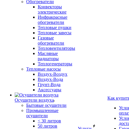
Обогреватели
Конвекторы
электрические
Инфракрасные
обогреватели
Тепловые пушки
Тепловые завесы
Газовые
обогреватели
Тепловентиляторы
Масляные
радиаторы
Теплогенераторы
Тепловые насосы
Воздух-Воздух
Воздух-Вода
Грунт-Вода
Аксессуары
Как купит
Осушители воздуха
Бытовые осушители
Усло
Промышленные
опла
осушители
Усло
< 30 литров
дост
50 литров
Услуги
Гара