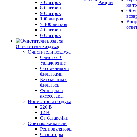
70 литров
Акции
на т
80 литров
Обме
90 литров
возв
100 литров
Вопр
> 100 литров
отве
40 литров
60 литров
Очистители воздуха
Очистители воздуха
Очистка +
Увлажнение
Cо сменными
фильтрами
Без сменных
фильтров
Фильтры и
аксессуары
Ионизаторы воздуха
220 В
12 В
От батарейки
Обеззараживатели
Рециркуляторы
Озонаторы