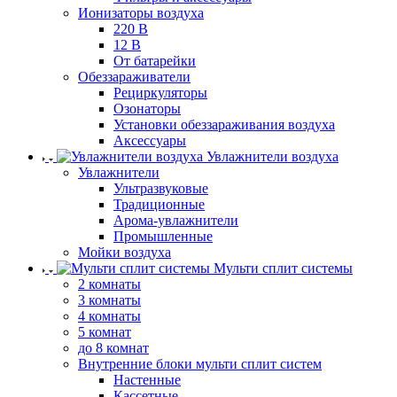
Ионизаторы воздуха
220 В
12 В
От батарейки
Обеззараживатели
Рециркуляторы
Озонаторы
Установки обеззараживания воздуха
Аксессуары
Увлажнители воздуха
Увлажнители
Ультразвуковые
Традиционные
Арома-увлажнители
Промышленные
Мойки воздуха
Мульти сплит системы
2 комнаты
3 комнаты
4 комнаты
5 комнат
до 8 комнат
Внутренние блоки мульти сплит систем
Настенные
Кассетные