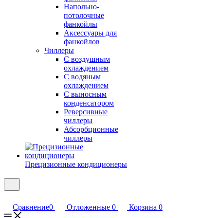
Напольно-
потолочные
фанкойлы
Аксессуары для
фанкойлов
Чиллеры
С воздушным
охлаждением
С водяным
охлаждением
С выносным
конденсатором
Реверсивные
чиллеры
Абсорбционные
чиллеры
Прецизионные кондиционеры
Сравнение
0
Отложенные
0
Корзина
0