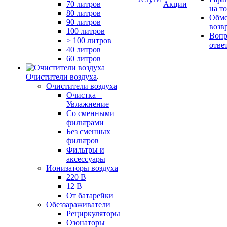
70 литров
Акции
на т
80 литров
Обме
90 литров
возв
100 литров
Вопр
> 100 литров
отве
40 литров
60 литров
Очистители воздуха
Очистители воздуха
Очистка +
Увлажнение
Cо сменными
фильтрами
Без сменных
фильтров
Фильтры и
аксессуары
Ионизаторы воздуха
220 В
12 В
От батарейки
Обеззараживатели
Рециркуляторы
Озонаторы