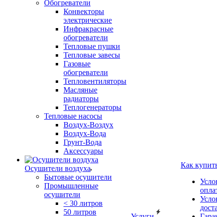
Обогреватели
Конвекторы
электрические
Инфракрасные
обогреватели
Тепловые пушки
Тепловые завесы
Газовые
обогреватели
Тепловентиляторы
Масляные
радиаторы
Теплогенераторы
Тепловые насосы
Воздух-Воздух
Воздух-Вода
Грунт-Вода
Аксессуары
Как купит
Осушители воздуха
Бытовые осушители
Усло
Промышленные
опла
осушители
Усло
< 30 литров
дост
50 литров
Услуги
Гара