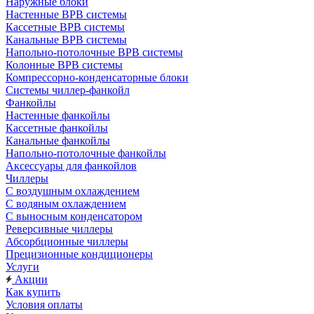
Наружные блоки
Настенные ВРВ системы
Кассетные ВРВ системы
Канальные ВРВ системы
Напольно-потолочные ВРВ системы
Колонные ВРВ системы
Компрессорно-конденсаторные блоки
Системы чиллер-фанкойл
Фанкойлы
Настенные фанкойлы
Кассетные фанкойлы
Канальные фанкойлы
Напольно-потолочные фанкойлы
Аксессуары для фанкойлов
Чиллеры
С воздушным охлаждением
С водяным охлаждением
С выносным конденсатором
Реверсивные чиллеры
Абсорбционные чиллеры
Прецизионные кондиционеры
Услуги
Акции
Как купить
Условия оплаты