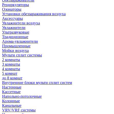
Обеззараживатели
Рециркуляторы
Озонаторы
Установки обеззараживания воздуха
Аксессуары
Увлажнители воздуха
Увлажнители
Ультразвуковые
Традиционные
Арома-увлажнители
Промышленные
Мойки воздуха
Мульти сплит системы
2 комнаты
3 комнаты
4 комнаты
5 комнат
до 8 комнат
Внутренние блоки мульти сплит систем
Настенные
Кассетные
Напольно-потолочные
Колонные
Канальные
VRV/VRF системы