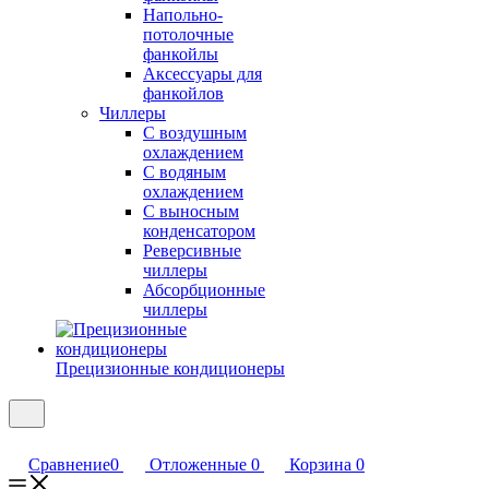
Напольно-
потолочные
фанкойлы
Аксессуары для
фанкойлов
Чиллеры
С воздушным
охлаждением
С водяным
охлаждением
С выносным
конденсатором
Реверсивные
чиллеры
Абсорбционные
чиллеры
Прецизионные кондиционеры
Сравнение
0
Отложенные
0
Корзина
0