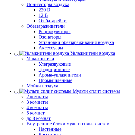
Ионизаторы воздуха
220 В
12 В
От батарейки
Обеззараживатели
Рециркуляторы
Озонаторы
Установки обеззараживания воздуха
Аксессуары
Увлажнители воздуха
Увлажнители
Ультразвуковые
Традиционные
Арома-увлажнители
Промышленные
Мойки воздуха
Мульти сплит системы
2 комнаты
3 комнаты
4 комнаты
5 комнат
до 8 комнат
Внутренние блоки мульти сплит систем
Настенные
Кассетные