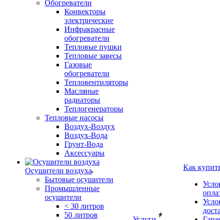
Обогреватели
Конвекторы
электрические
Инфракрасные
обогреватели
Тепловые пушки
Тепловые завесы
Газовые
обогреватели
Тепловентиляторы
Масляные
радиаторы
Теплогенераторы
Тепловые насосы
Воздух-Воздух
Воздух-Вода
Грунт-Вода
Аксессуары
Как купит
Осушители воздуха
Бытовые осушители
Усло
Промышленные
опла
осушители
Усло
< 30 литров
дост
50 литров
Услуги
Гара