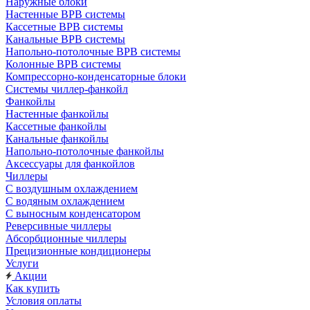
Наружные блоки
Настенные ВРВ системы
Кассетные ВРВ системы
Канальные ВРВ системы
Напольно-потолочные ВРВ системы
Колонные ВРВ системы
Компрессорно-конденсаторные блоки
Системы чиллер-фанкойл
Фанкойлы
Настенные фанкойлы
Кассетные фанкойлы
Канальные фанкойлы
Напольно-потолочные фанкойлы
Аксессуары для фанкойлов
Чиллеры
С воздушным охлаждением
С водяным охлаждением
С выносным конденсатором
Реверсивные чиллеры
Абсорбционные чиллеры
Прецизионные кондиционеры
Услуги
Акции
Как купить
Условия оплаты