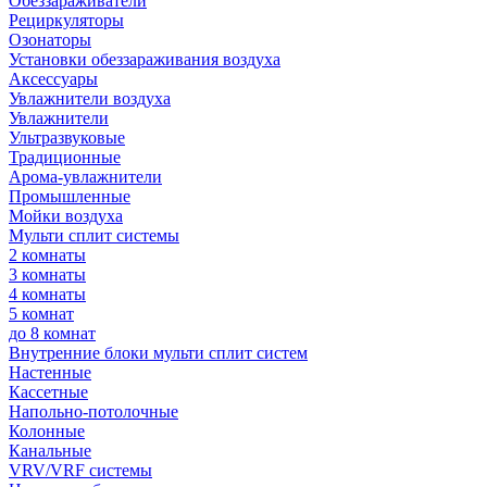
Обеззараживатели
Рециркуляторы
Озонаторы
Установки обеззараживания воздуха
Аксессуары
Увлажнители воздуха
Увлажнители
Ультразвуковые
Традиционные
Арома-увлажнители
Промышленные
Мойки воздуха
Мульти сплит системы
2 комнаты
3 комнаты
4 комнаты
5 комнат
до 8 комнат
Внутренние блоки мульти сплит систем
Настенные
Кассетные
Напольно-потолочные
Колонные
Канальные
VRV/VRF системы