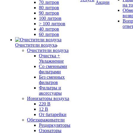
70 литров
Акции
на т
80 литров
Обме
90 литров
возв
100 литров
Вопр
> 100 литров
отве
40 литров
60 литров
Очистители воздуха
Очистители воздуха
Очистка +
Увлажнение
Cо сменными
фильтрами
Без сменных
фильтров
Фильтры и
аксессуары
Ионизаторы воздуха
220 В
12 В
От батарейки
Обеззараживатели
Рециркуляторы
Озонаторы