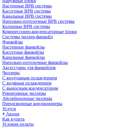
Наружные блоки
Настенные ВРВ системы
Кассетные ВРВ системы
Канальные ВРВ системы
Напольно-потолочные ВРВ системы
Колонные ВРВ системы
Компрессорно-конденсаторные блоки
Системы чиллер-фанкойл
Фанкойлы
Настенные фанкойлы
Кассетные фанкойлы
Канальные фанкойлы
Напольно-потолочные фанкойлы
Аксессуары для фанкойлов
Чиллеры
С воздушным охлаждением
С водяным охлаждением
С выносным конденсатором
Реверсивные чиллеры
Абсорбционные чиллеры
Прецизионные кондиционеры
Услуги
Акции
Как купить
Условия оплаты