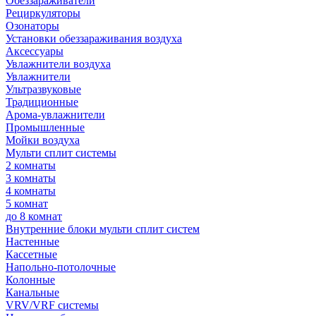
Обеззараживатели
Рециркуляторы
Озонаторы
Установки обеззараживания воздуха
Аксессуары
Увлажнители воздуха
Увлажнители
Ультразвуковые
Традиционные
Арома-увлажнители
Промышленные
Мойки воздуха
Мульти сплит системы
2 комнаты
3 комнаты
4 комнаты
5 комнат
до 8 комнат
Внутренние блоки мульти сплит систем
Настенные
Кассетные
Напольно-потолочные
Колонные
Канальные
VRV/VRF системы