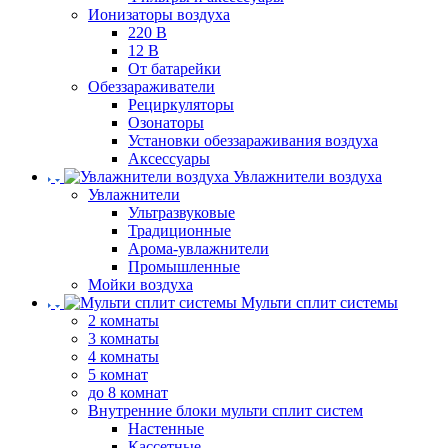
Ионизаторы воздуха
220 В
12 В
От батарейки
Обеззараживатели
Рециркуляторы
Озонаторы
Установки обеззараживания воздуха
Аксессуары
Увлажнители воздуха
Увлажнители
Ультразвуковые
Традиционные
Арома-увлажнители
Промышленные
Мойки воздуха
Мульти сплит системы
2 комнаты
3 комнаты
4 комнаты
5 комнат
до 8 комнат
Внутренние блоки мульти сплит систем
Настенные
Кассетные