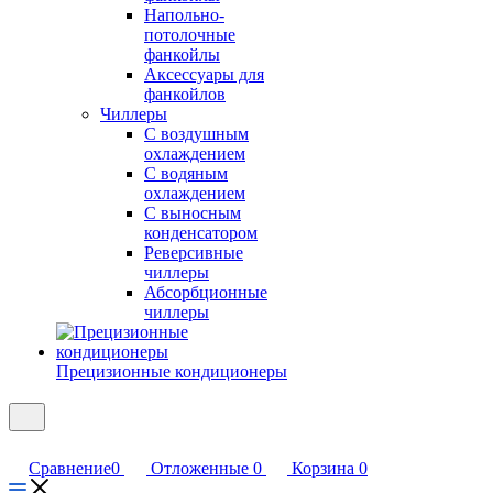
Напольно-
потолочные
фанкойлы
Аксессуары для
фанкойлов
Чиллеры
С воздушным
охлаждением
С водяным
охлаждением
С выносным
конденсатором
Реверсивные
чиллеры
Абсорбционные
чиллеры
Прецизионные кондиционеры
Сравнение
0
Отложенные
0
Корзина
0