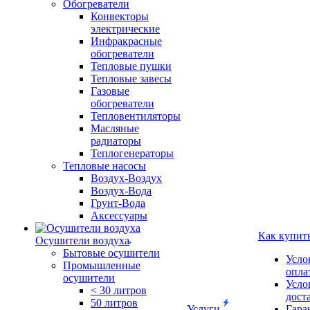
Обогреватели
Конвекторы
электрические
Инфракрасные
обогреватели
Тепловые пушки
Тепловые завесы
Газовые
обогреватели
Тепловентиляторы
Масляные
радиаторы
Теплогенераторы
Тепловые насосы
Воздух-Воздух
Воздух-Вода
Грунт-Вода
Аксессуары
Как купит
Осушители воздуха
Бытовые осушители
Усло
Промышленные
опла
осушители
Усло
< 30 литров
дост
50 литров
Услуги
Гара