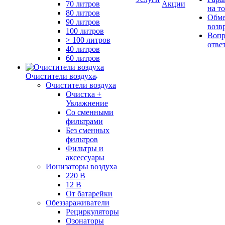
70 литров
Акции
на т
80 литров
Обме
90 литров
возв
100 литров
Вопр
> 100 литров
отве
40 литров
60 литров
Очистители воздуха
Очистители воздуха
Очистка +
Увлажнение
Cо сменными
фильтрами
Без сменных
фильтров
Фильтры и
аксессуары
Ионизаторы воздуха
220 В
12 В
От батарейки
Обеззараживатели
Рециркуляторы
Озонаторы