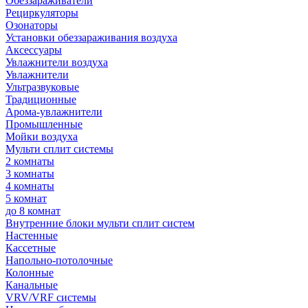
Обеззараживатели
Рециркуляторы
Озонаторы
Установки обеззараживания воздуха
Аксессуары
Увлажнители воздуха
Увлажнители
Ультразвуковые
Традиционные
Арома-увлажнители
Промышленные
Мойки воздуха
Мульти сплит системы
2 комнаты
3 комнаты
4 комнаты
5 комнат
до 8 комнат
Внутренние блоки мульти сплит систем
Настенные
Кассетные
Напольно-потолочные
Колонные
Канальные
VRV/VRF системы