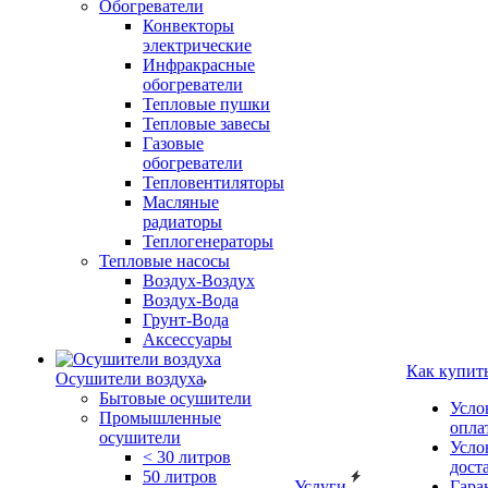
Обогреватели
Конвекторы
электрические
Инфракрасные
обогреватели
Тепловые пушки
Тепловые завесы
Газовые
обогреватели
Тепловентиляторы
Масляные
радиаторы
Теплогенераторы
Тепловые насосы
Воздух-Воздух
Воздух-Вода
Грунт-Вода
Аксессуары
Как купит
Осушители воздуха
Бытовые осушители
Усло
Промышленные
опла
осушители
Усло
< 30 литров
дост
50 литров
Услуги
Гара