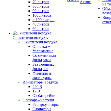
70 литров
Акции
на т
80 литров
Обме
90 литров
возв
100 литров
Вопр
> 100 литров
отве
40 литров
60 литров
Очистители воздуха
Очистители воздуха
Очистка +
Увлажнение
Cо сменными
фильтрами
Без сменных
фильтров
Фильтры и
аксессуары
Ионизаторы воздуха
220 В
12 В
От батарейки
Обеззараживатели
Рециркуляторы
Озонаторы