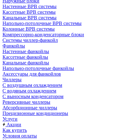
Наружные блоки
Настенные ВРВ системы
Кассетные ВРВ системы
Канальные ВРВ системы
Напольно-потолочные ВРВ системы
Колонные ВРВ системы
Компрессорно-конденсаторные блоки
Системы чиллер-фанкойл
Фанкойлы
Настенные фанкойлы
Кассетные фанкойлы
Канальные фанкойлы
Напольно-потолочные фанкойлы
Аксессуары для фанкойлов
Чиллеры
С воздушным охлаждением
С водяным охлаждением
С выносным конденсатором
Реверсивные чиллеры
Абсорбционные чиллеры
Прецизионные кондиционеры
Услуги
Акции
Как купить
Условия оплаты