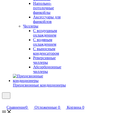
Напольно-
потолочные
фанкойлы
Аксессуары для
фанкойлов
Чиллеры
С воздушным
охлаждением
С водяным
охлаждением
С выносным
конденсатором
Реверсивные
чиллеры
Абсорбционные
чиллеры
Прецизионные кондиционеры
Сравнение
0
Отложенные
0
Корзина
0