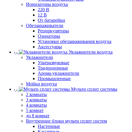
Ионизаторы воздуха
220 В
12 В
От батарейки
Обеззараживатели
Рециркуляторы
Озонаторы
Установки обеззараживания воздуха
Аксессуары
Увлажнители воздуха
Увлажнители
Ультразвуковые
Традиционные
Арома-увлажнители
Промышленные
Мойки воздуха
Мульти сплит системы
2 комнаты
3 комнаты
4 комнаты
5 комнат
до 8 комнат
Внутренние блоки мульти сплит систем
Настенные
Кассетные