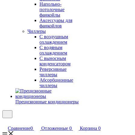
Напольно-
потолочные
фанкойлы
Аксессуары для
фанкойлов
Чиллеры
С воздушным
охлаждением
С водяным
охлаждением
С выносным
конденсатором
Реверсивные
чиллеры
Абсорбционные
чиллеры
Прецизионные кондиционеры
Сравнение
0
Отложенные
0
Корзина
0