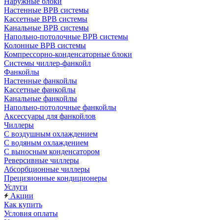
Наружные блоки
Настенные ВРВ системы
Кассетные ВРВ системы
Канальные ВРВ системы
Напольно-потолочные ВРВ системы
Колонные ВРВ системы
Компрессорно-конденсаторные блоки
Системы чиллер-фанкойл
Фанкойлы
Настенные фанкойлы
Кассетные фанкойлы
Канальные фанкойлы
Напольно-потолочные фанкойлы
Аксессуары для фанкойлов
Чиллеры
С воздушным охлаждением
С водяным охлаждением
С выносным конденсатором
Реверсивные чиллеры
Абсорбционные чиллеры
Прецизионные кондиционеры
Услуги
Акции
Как купить
Условия оплаты