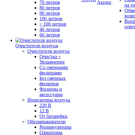
70 литров
Акции
на т
80 литров
Обме
90 литров
возв
100 литров
Вопр
> 100 литров
отве
40 литров
60 литров
Очистители воздуха
Очистители воздуха
Очистка +
Увлажнение
Cо сменными
фильтрами
Без сменных
фильтров
Фильтры и
аксессуары
Ионизаторы воздуха
220 В
12 В
От батарейки
Обеззараживатели
Рециркуляторы
Озонаторы