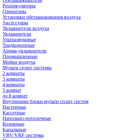
Обеззараживатели
Рециркуляторы
Озонаторы
Установки обеззараживания воздуха
Аксессуары
Увлажнители воздуха
Увлажнители
Ультразвуковые
Традиционные
Арома-увлажнители
Промышленные
Мойки воздуха
Мульти сплит системы
2 комнаты
3 комнаты
4 комнаты
5 комнат
до 8 комнат
Внутренние блоки мульти сплит систем
Настенные
Кассетные
Напольно-потолочные
Колонные
Канальные
VRV/VRF системы