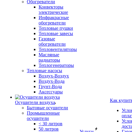
Обогреватели
Конвекторы
электрические
Инфракрасные
обогреватели
Тепловые пушки
Тепловые завесы
Газовые
обогреватели
Тепловентиляторы
Масляные
радиаторы
Теплогенераторы
Тепловые насосы
Воздух-Воздух
Воздух-Вода
Грунт-Вода
Аксессуары
Как купит
Осушители воздуха
Бытовые осушители
Усло
Промышленные
опла
осушители
Усло
< 30 литров
дост
50 литров
Услуги
Гара