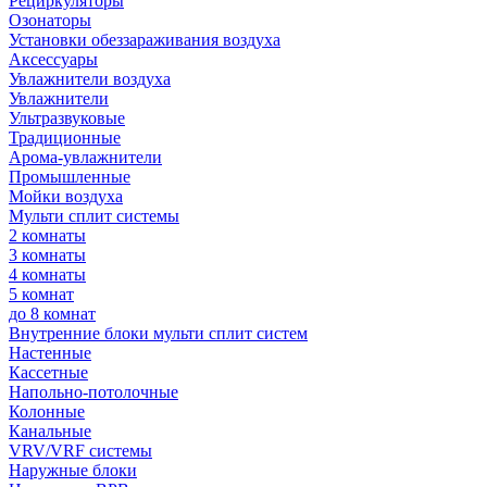
Рециркуляторы
Озонаторы
Установки обеззараживания воздуха
Аксессуары
Увлажнители воздуха
Увлажнители
Ультразвуковые
Традиционные
Арома-увлажнители
Промышленные
Мойки воздуха
Мульти сплит системы
2 комнаты
3 комнаты
4 комнаты
5 комнат
до 8 комнат
Внутренние блоки мульти сплит систем
Настенные
Кассетные
Напольно-потолочные
Колонные
Канальные
VRV/VRF системы
Наружные блоки