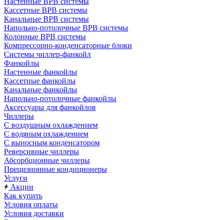
Настенные ВРВ системы
Кассетные ВРВ системы
Канальные ВРВ системы
Напольно-потолочные ВРВ системы
Колонные ВРВ системы
Компрессорно-конденсаторные блоки
Системы чиллер-фанкойл
Фанкойлы
Настенные фанкойлы
Кассетные фанкойлы
Канальные фанкойлы
Напольно-потолочные фанкойлы
Аксессуары для фанкойлов
Чиллеры
С воздушным охлаждением
С водяным охлаждением
С выносным конденсатором
Реверсивные чиллеры
Абсорбционные чиллеры
Прецизионные кондиционеры
Услуги
Акции
Как купить
Условия оплаты
Условия доставки