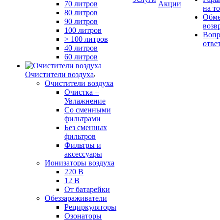
70 литров
Акции
на т
80 литров
Обме
90 литров
возв
100 литров
Вопр
> 100 литров
отве
40 литров
60 литров
Очистители воздуха
Очистители воздуха
Очистка +
Увлажнение
Cо сменными
фильтрами
Без сменных
фильтров
Фильтры и
аксессуары
Ионизаторы воздуха
220 В
12 В
От батарейки
Обеззараживатели
Рециркуляторы
Озонаторы