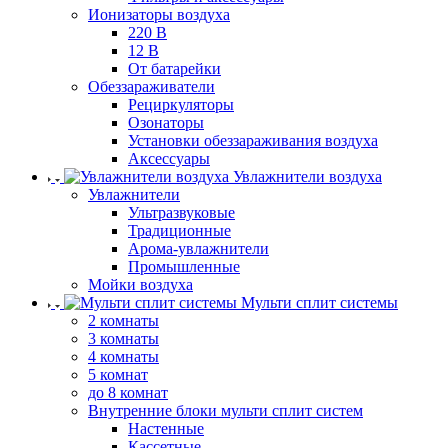
Ионизаторы воздуха
220 В
12 В
От батарейки
Обеззараживатели
Рециркуляторы
Озонаторы
Установки обеззараживания воздуха
Аксессуары
Увлажнители воздуха
Увлажнители
Ультразвуковые
Традиционные
Арома-увлажнители
Промышленные
Мойки воздуха
Мульти сплит системы
2 комнаты
3 комнаты
4 комнаты
5 комнат
до 8 комнат
Внутренние блоки мульти сплит систем
Настенные
Кассетные