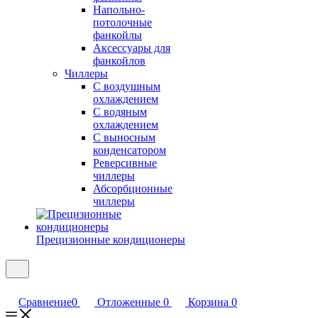
Напольно-
потолочные
фанкойлы
Аксессуары для
фанкойлов
Чиллеры
С воздушным
охлаждением
С водяным
охлаждением
С выносным
конденсатором
Реверсивные
чиллеры
Абсорбционные
чиллеры
Прецизионные кондиционеры
Сравнение
0
Отложенные
0
Корзина
0