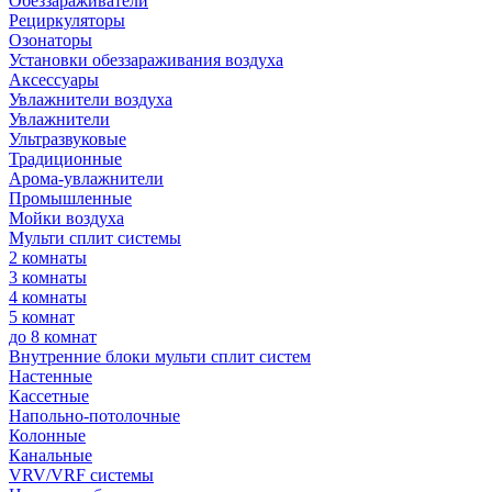
Обеззараживатели
Рециркуляторы
Озонаторы
Установки обеззараживания воздуха
Аксессуары
Увлажнители воздуха
Увлажнители
Ультразвуковые
Традиционные
Арома-увлажнители
Промышленные
Мойки воздуха
Мульти сплит системы
2 комнаты
3 комнаты
4 комнаты
5 комнат
до 8 комнат
Внутренние блоки мульти сплит систем
Настенные
Кассетные
Напольно-потолочные
Колонные
Канальные
VRV/VRF системы