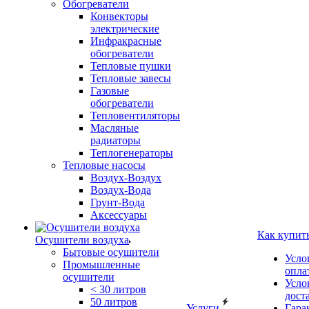
Обогреватели
Конвекторы
электрические
Инфракрасные
обогреватели
Тепловые пушки
Тепловые завесы
Газовые
обогреватели
Тепловентиляторы
Масляные
радиаторы
Теплогенераторы
Тепловые насосы
Воздух-Воздух
Воздух-Вода
Грунт-Вода
Аксессуары
Как купит
Осушители воздуха
Бытовые осушители
Усло
Промышленные
опла
осушители
Усло
< 30 литров
дост
50 литров
Услуги
Гара