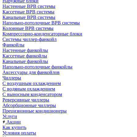
Наружные блоки
Настенные ВРВ системы
Кассетные ВРВ системы
Канальные ВРВ системы
Напольно-потолочные ВРВ системы
Колонные ВРВ системы
Компрессорно-конденсаторные блоки
Системы чиллер-фанкойл
Фанкойлы
Настенные фанкойлы
Кассетные фанкойлы
Канальные фанкойлы
Напольно-потолочные фанкойлы
Аксессуары для фанкойлов
Чиллеры
С воздушным охлаждением
С водяным охлаждением
С выносным конденсатором
Реверсивные чиллеры
Абсорбционные чиллеры
Прецизионные кондиционеры
Услуги
Акции
Как купить
Условия оплаты