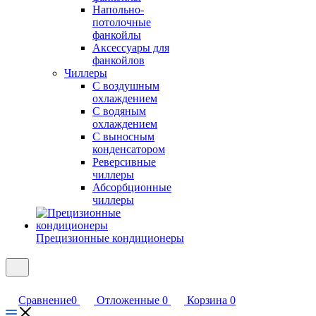
Напольно-
потолочные
фанкойлы
Аксессуары для
фанкойлов
Чиллеры
С воздушным
охлаждением
С водяным
охлаждением
С выносным
конденсатором
Реверсивные
чиллеры
Абсорбционные
чиллеры
Прецизионные кондиционеры
Сравнение
0
Отложенные
0
Корзина
0