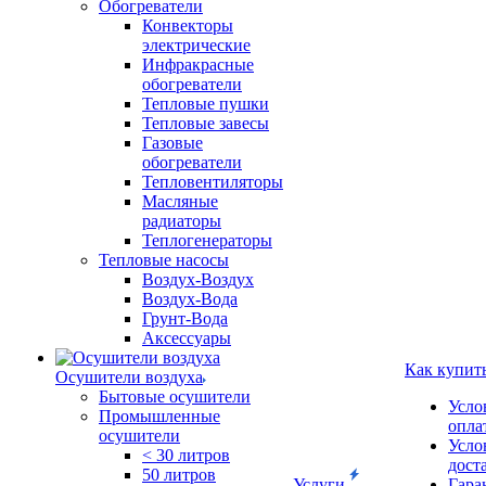
Обогреватели
Конвекторы
электрические
Инфракрасные
обогреватели
Тепловые пушки
Тепловые завесы
Газовые
обогреватели
Тепловентиляторы
Масляные
радиаторы
Теплогенераторы
Тепловые насосы
Воздух-Воздух
Воздух-Вода
Грунт-Вода
Аксессуары
Как купит
Осушители воздуха
Бытовые осушители
Усло
Промышленные
опла
осушители
Усло
< 30 литров
дост
50 литров
Услуги
Гара