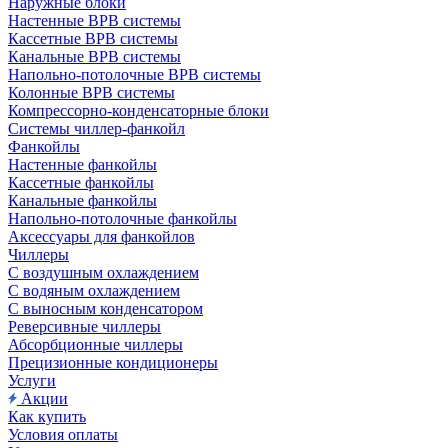
Наружные блоки
Настенные ВРВ системы
Кассетные ВРВ системы
Канальные ВРВ системы
Напольно-потолочные ВРВ системы
Колонные ВРВ системы
Компрессорно-конденсаторные блоки
Системы чиллер-фанкойл
Фанкойлы
Настенные фанкойлы
Кассетные фанкойлы
Канальные фанкойлы
Напольно-потолочные фанкойлы
Аксессуары для фанкойлов
Чиллеры
С воздушным охлаждением
С водяным охлаждением
С выносным конденсатором
Реверсивные чиллеры
Абсорбционные чиллеры
Прецизионные кондиционеры
Услуги
Акции
Как купить
Условия оплаты