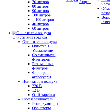
70 литров
Акции
на т
80 литров
Обме
90 литров
возв
100 литров
Вопр
> 100 литров
отве
40 литров
60 литров
Очистители воздуха
Очистители воздуха
Очистка +
Увлажнение
Cо сменными
фильтрами
Без сменных
фильтров
Фильтры и
аксессуары
Ионизаторы воздуха
220 В
12 В
От батарейки
Обеззараживатели
Рециркуляторы
Озонаторы