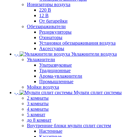
Ионизаторы воздуха
220 В
12 В
От батарейки
Обеззараживатели
Рециркуляторы
Озонаторы
Установки обеззараживания воздуха
Аксессуары
Увлажнители воздуха
Увлажнители
Ультразвуковые
Традиционные
Арома-увлажнители
Промышленные
Мойки воздуха
Мульти сплит системы
2 комнаты
3 комнаты
4 комнаты
5 комнат
до 8 комнат
Внутренние блоки мульти сплит систем
Настенные
Кассетные