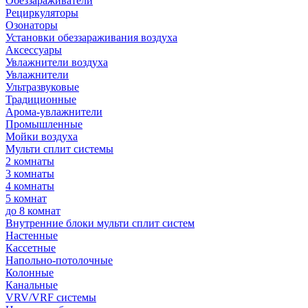
Обеззараживатели
Рециркуляторы
Озонаторы
Установки обеззараживания воздуха
Аксессуары
Увлажнители воздуха
Увлажнители
Ультразвуковые
Традиционные
Арома-увлажнители
Промышленные
Мойки воздуха
Мульти сплит системы
2 комнаты
3 комнаты
4 комнаты
5 комнат
до 8 комнат
Внутренние блоки мульти сплит систем
Настенные
Кассетные
Напольно-потолочные
Колонные
Канальные
VRV/VRF системы