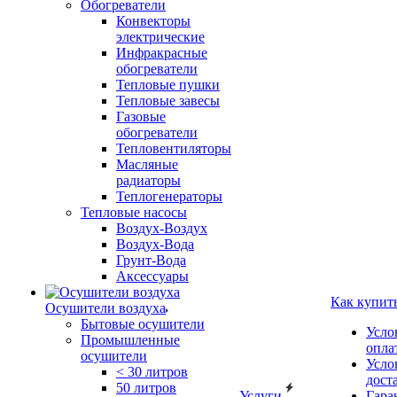
Обогреватели
Конвекторы
электрические
Инфракрасные
обогреватели
Тепловые пушки
Тепловые завесы
Газовые
обогреватели
Тепловентиляторы
Масляные
радиаторы
Теплогенераторы
Тепловые насосы
Воздух-Воздух
Воздух-Вода
Грунт-Вода
Аксессуары
Как купит
Осушители воздуха
Бытовые осушители
Усло
Промышленные
опла
осушители
Усло
< 30 литров
дост
50 литров
Услуги
Гара