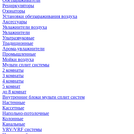
Обеззараживатели
Рециркуляторы
Озонаторы
Установки обеззараживания воздуха
Аксессуары
Увлажнители воздуха
Увлажнители
Ультразвуковые
Традиционные
Арома-увлажнители
Промышленные
Мойки воздуха
Мульти сплит системы
2 комнаты
3 комнаты
4 комнаты
5 комнат
до 8 комнат
Внутренние блоки мульти сплит систем
Настенные
Кассетные
Напольно-потолочные
Колонные
Канальные
VRV/VRF системы