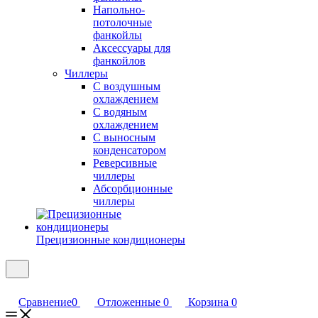
Напольно-
потолочные
фанкойлы
Аксессуары для
фанкойлов
Чиллеры
С воздушным
охлаждением
С водяным
охлаждением
С выносным
конденсатором
Реверсивные
чиллеры
Абсорбционные
чиллеры
Прецизионные кондиционеры
Сравнение
0
Отложенные
0
Корзина
0