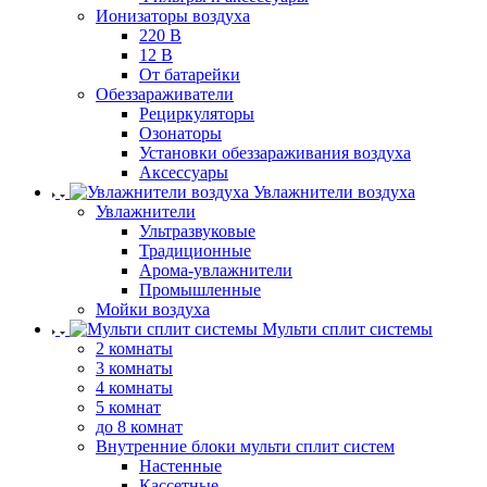
Ионизаторы воздуха
220 В
12 В
От батарейки
Обеззараживатели
Рециркуляторы
Озонаторы
Установки обеззараживания воздуха
Аксессуары
Увлажнители воздуха
Увлажнители
Ультразвуковые
Традиционные
Арома-увлажнители
Промышленные
Мойки воздуха
Мульти сплит системы
2 комнаты
3 комнаты
4 комнаты
5 комнат
до 8 комнат
Внутренние блоки мульти сплит систем
Настенные
Кассетные