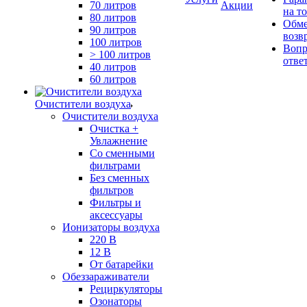
70 литров
Акции
на т
80 литров
Обме
90 литров
возв
100 литров
Вопр
> 100 литров
отве
40 литров
60 литров
Очистители воздуха
Очистители воздуха
Очистка +
Увлажнение
Cо сменными
фильтрами
Без сменных
фильтров
Фильтры и
аксессуары
Ионизаторы воздуха
220 В
12 В
От батарейки
Обеззараживатели
Рециркуляторы
Озонаторы