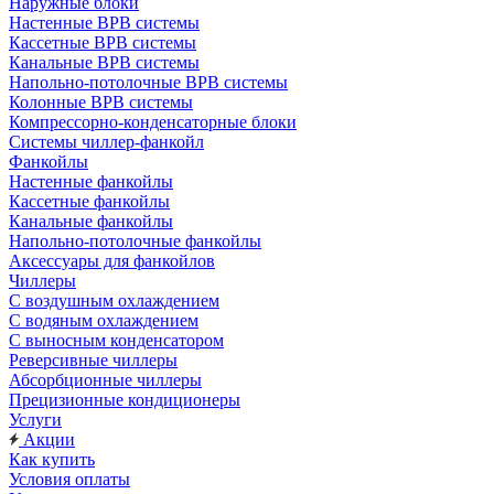
Наружные блоки
Настенные ВРВ системы
Кассетные ВРВ системы
Канальные ВРВ системы
Напольно-потолочные ВРВ системы
Колонные ВРВ системы
Компрессорно-конденсаторные блоки
Системы чиллер-фанкойл
Фанкойлы
Настенные фанкойлы
Кассетные фанкойлы
Канальные фанкойлы
Напольно-потолочные фанкойлы
Аксессуары для фанкойлов
Чиллеры
С воздушным охлаждением
С водяным охлаждением
С выносным конденсатором
Реверсивные чиллеры
Абсорбционные чиллеры
Прецизионные кондиционеры
Услуги
Акции
Как купить
Условия оплаты