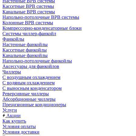
Настенные ВРВ системы
Кассетные ВРВ системы
Канальные ВРВ системы
Напольно-потолочные ВРВ системы
Колонные ВРВ системы
Компрессорно-конденсаторные блоки
Системы чиллер-фанкойл
Фанкойлы
Настенные фанкойлы
Кассетные фанкойлы
Канальные фанкойлы
Напольно-потолочные фанкойлы
Аксессуары для фанкойлов
Чиллеры
С воздушным охлаждением
С водяным охлаждением
С выносным конденсатором
Реверсивные чиллеры
Абсорбционные чиллеры
Прецизионные кондиционеры
Услуги
Акции
Как купить
Условия оплаты
Условия доставки