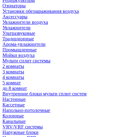
Рециркуляторы
Озонаторы
Установки обеззараживания воздуха
Аксессуары
Увлажнители воздуха
Увлажнители
Ультразвуковые
Традиционные
Арома-увлажнители
Промышленные
Мойки воздуха
Мульти сплит системы
2 комнаты
3 комнаты
4 комнаты
5 комнат
до 8 комнат
Внутренние блоки мульти сплит систем
Настенные
Кассетные
Напольно-потолочные
Колонные
Канальные
VRV/VRF системы
Наружные блоки