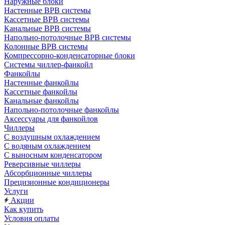
Наружные блоки
Настенные ВРВ системы
Кассетные ВРВ системы
Канальные ВРВ системы
Напольно-потолочные ВРВ системы
Колонные ВРВ системы
Компрессорно-конденсаторные блоки
Системы чиллер-фанкойл
Фанкойлы
Настенные фанкойлы
Кассетные фанкойлы
Канальные фанкойлы
Напольно-потолочные фанкойлы
Аксессуары для фанкойлов
Чиллеры
С воздушным охлаждением
С водяным охлаждением
С выносным конденсатором
Реверсивные чиллеры
Абсорбционные чиллеры
Прецизионные кондиционеры
Услуги
Акции
Как купить
Условия оплаты