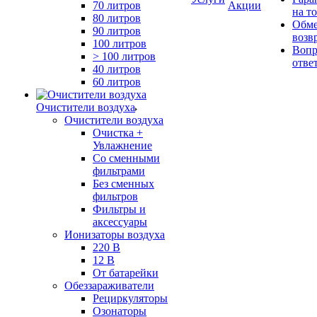
70 литров
Акции
на т
80 литров
Обме
90 литров
возв
100 литров
Вопр
> 100 литров
отве
40 литров
60 литров
Очистители воздуха
Очистители воздуха
Очистка +
Увлажнение
Cо сменными
фильтрами
Без сменных
фильтров
Фильтры и
аксессуары
Ионизаторы воздуха
220 В
12 В
От батарейки
Обеззараживатели
Рециркуляторы
Озонаторы