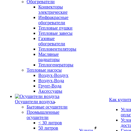
Обогреватели
Конвекторы
электрические
Инфракрасные
обогреватели
Тепловые пушки
Тепловые завесы
Газовые
обогреватели
Тепловентиляторы
Масляные
радиаторы
Теплогенераторы
Тепловые насосы
Воздух-Воздух
Воздух-Вода
Грунт-Вода
Аксессуары
Как купит
Осушители воздуха
Бытовые осушители
Усло
Промышленные
опла
осушители
Усло
< 30 литров
дост
50 литров
Услуги
Гара