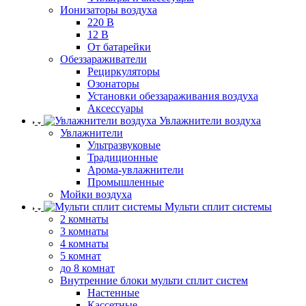
Ионизаторы воздуха
220 В
12 В
От батарейки
Обеззараживатели
Рециркуляторы
Озонаторы
Установки обеззараживания воздуха
Аксессуары
Увлажнители воздуха
Увлажнители
Ультразвуковые
Традиционные
Арома-увлажнители
Промышленные
Мойки воздуха
Мульти сплит системы
2 комнаты
3 комнаты
4 комнаты
5 комнат
до 8 комнат
Внутренние блоки мульти сплит систем
Настенные
Кассетные