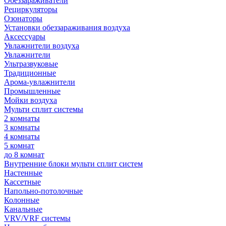
Обеззараживатели
Рециркуляторы
Озонаторы
Установки обеззараживания воздуха
Аксессуары
Увлажнители воздуха
Увлажнители
Ультразвуковые
Традиционные
Арома-увлажнители
Промышленные
Мойки воздуха
Мульти сплит системы
2 комнаты
3 комнаты
4 комнаты
5 комнат
до 8 комнат
Внутренние блоки мульти сплит систем
Настенные
Кассетные
Напольно-потолочные
Колонные
Канальные
VRV/VRF системы