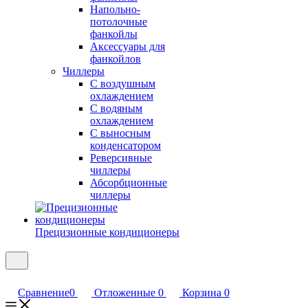
Напольно-
потолочные
фанкойлы
Аксессуары для
фанкойлов
Чиллеры
С воздушным
охлаждением
С водяным
охлаждением
С выносным
конденсатором
Реверсивные
чиллеры
Абсорбционные
чиллеры
Прецизионные кондиционеры
Сравнение
0
Отложенные
0
Корзина
0