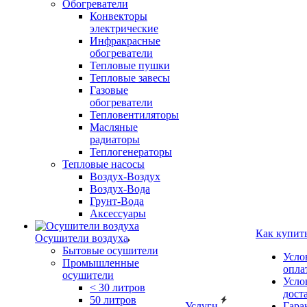
Обогреватели
Конвекторы
электрические
Инфракрасные
обогреватели
Тепловые пушки
Тепловые завесы
Газовые
обогреватели
Тепловентиляторы
Масляные
радиаторы
Теплогенераторы
Тепловые насосы
Воздух-Воздух
Воздух-Вода
Грунт-Вода
Аксессуары
Как купит
Осушители воздуха
Бытовые осушители
Усло
Промышленные
опла
осушители
Усло
< 30 литров
дост
50 литров
Услуги
Гара