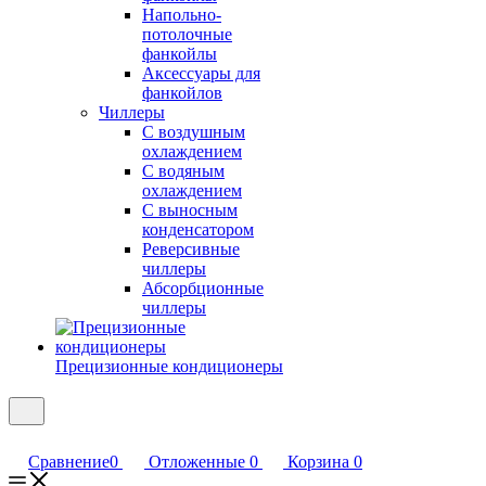
Напольно-
потолочные
фанкойлы
Аксессуары для
фанкойлов
Чиллеры
С воздушным
охлаждением
С водяным
охлаждением
С выносным
конденсатором
Реверсивные
чиллеры
Абсорбционные
чиллеры
Прецизионные кондиционеры
Сравнение
0
Отложенные
0
Корзина
0