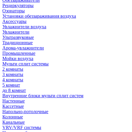
Обеззараживатели
Рециркуляторы
Озонаторы
Установки обеззараживания воздуха
Аксессуары
Увлажнители воздуха
Увлажнители
Ультразвуковые
Традиционные
Арома-увлажнители
Промышленные
Мойки воздуха
Мульти сплит системы
2 комнаты
3 комнаты
4 комнаты
5 комнат
до 8 комнат
Внутренние блоки мульти сплит систем
Настенные
Кассетные
Напольно-потолочные
Колонные
Канальные
VRV/VRF системы