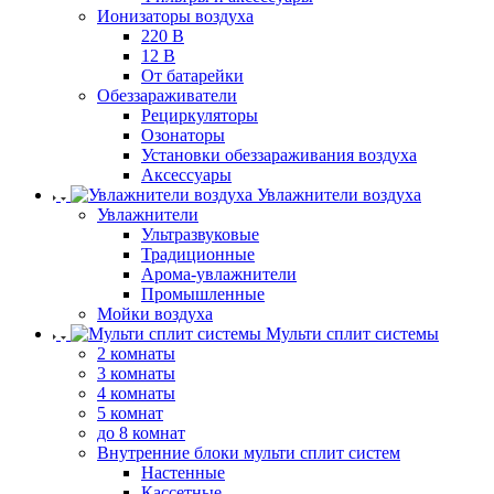
Ионизаторы воздуха
220 В
12 В
От батарейки
Обеззараживатели
Рециркуляторы
Озонаторы
Установки обеззараживания воздуха
Аксессуары
Увлажнители воздуха
Увлажнители
Ультразвуковые
Традиционные
Арома-увлажнители
Промышленные
Мойки воздуха
Мульти сплит системы
2 комнаты
3 комнаты
4 комнаты
5 комнат
до 8 комнат
Внутренние блоки мульти сплит систем
Настенные
Кассетные