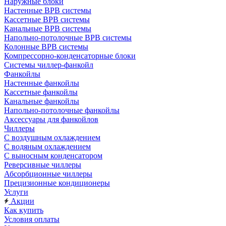
Наружные блоки
Настенные ВРВ системы
Кассетные ВРВ системы
Канальные ВРВ системы
Напольно-потолочные ВРВ системы
Колонные ВРВ системы
Компрессорно-конденсаторные блоки
Системы чиллер-фанкойл
Фанкойлы
Настенные фанкойлы
Кассетные фанкойлы
Канальные фанкойлы
Напольно-потолочные фанкойлы
Аксессуары для фанкойлов
Чиллеры
С воздушным охлаждением
С водяным охлаждением
С выносным конденсатором
Реверсивные чиллеры
Абсорбционные чиллеры
Прецизионные кондиционеры
Услуги
Акции
Как купить
Условия оплаты