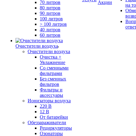
70 литров
Акции
на т
80 литров
Обме
90 литров
возв
100 литров
Вопр
> 100 литров
отве
40 литров
60 литров
Очистители воздуха
Очистители воздуха
Очистка +
Увлажнение
Cо сменными
фильтрами
Без сменных
фильтров
Фильтры и
аксессуары
Ионизаторы воздуха
220 В
12 В
От батарейки
Обеззараживатели
Рециркуляторы
Озонаторы