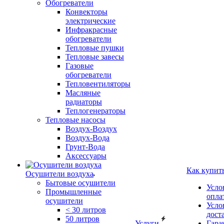
Обогреватели
Конвекторы
электрические
Инфракрасные
обогреватели
Тепловые пушки
Тепловые завесы
Газовые
обогреватели
Тепловентиляторы
Масляные
радиаторы
Теплогенераторы
Тепловые насосы
Воздух-Воздух
Воздух-Вода
Грунт-Вода
Аксессуары
Как купит
Осушители воздуха
Бытовые осушители
Усло
Промышленные
опла
осушители
Усло
< 30 литров
дост
50 литров
Услуги
Гара