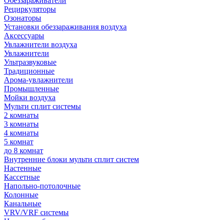
Обеззараживатели
Рециркуляторы
Озонаторы
Установки обеззараживания воздуха
Аксессуары
Увлажнители воздуха
Увлажнители
Ультразвуковые
Традиционные
Арома-увлажнители
Промышленные
Мойки воздуха
Мульти сплит системы
2 комнаты
3 комнаты
4 комнаты
5 комнат
до 8 комнат
Внутренние блоки мульти сплит систем
Настенные
Кассетные
Напольно-потолочные
Колонные
Канальные
VRV/VRF системы