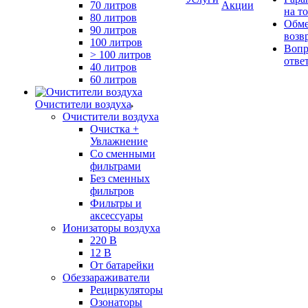
70 литров
Акции
на т
80 литров
Обме
90 литров
возв
100 литров
Вопр
> 100 литров
отве
40 литров
60 литров
Очистители воздуха
Очистители воздуха
Очистка +
Увлажнение
Cо сменными
фильтрами
Без сменных
фильтров
Фильтры и
аксессуары
Ионизаторы воздуха
220 В
12 В
От батарейки
Обеззараживатели
Рециркуляторы
Озонаторы