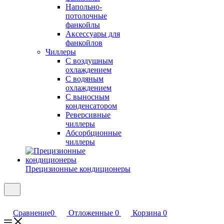
Напольно-
потолочные
фанкойлы
Аксессуары для
фанкойлов
Чиллеры
С воздушным
охлаждением
С водяным
охлаждением
С выносным
конденсатором
Реверсивные
чиллеры
Абсорбционные
чиллеры
Прецизионные кондиционеры
Сравнение
0
Отложенные
0
Корзина
0