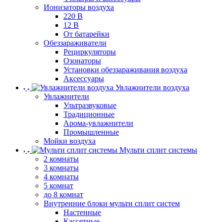
Ионизаторы воздуха
220 В
12 В
От батарейки
Обеззараживатели
Рециркуляторы
Озонаторы
Установки обеззараживания воздуха
Аксессуары
Увлажнители воздуха
Увлажнители
Ультразвуковые
Традиционные
Арома-увлажнители
Промышленные
Мойки воздуха
Мульти сплит системы
2 комнаты
3 комнаты
4 комнаты
5 комнат
до 8 комнат
Внутренние блоки мульти сплит систем
Настенные
Кассетные