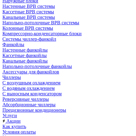
Наружные блоки
Настенные ВРВ системы
Кассетные ВРВ системы
Канальные ВРВ системы
Напольно-потолочные ВРВ системы
Колонные ВРВ системы
Компрессорно-конденсаторные блоки
Системы чиллер-фанкойл
Фанкойлы
Настенные фанкойлы
Кассетные фанкойлы
Канальные фанкойлы
Напольно-потолочные фанкойлы
Аксессуары для фанкойлов
Чиллеры
С воздушным охлаждением
С водяным охлаждением
С выносным конденсатором
Реверсивные чиллеры
Абсорбционные чиллеры
Прецизионные кондиционеры
Услуги
Акции
Как купить
Условия оплаты