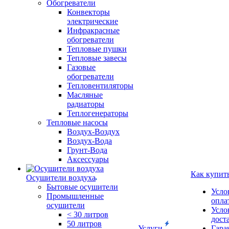
Обогреватели
Конвекторы
электрические
Инфракрасные
обогреватели
Тепловые пушки
Тепловые завесы
Газовые
обогреватели
Тепловентиляторы
Масляные
радиаторы
Теплогенераторы
Тепловые насосы
Воздух-Воздух
Воздух-Вода
Грунт-Вода
Аксессуары
Как купит
Осушители воздуха
Бытовые осушители
Усло
Промышленные
опла
осушители
Усло
< 30 литров
дост
50 литров
Услуги
Гара