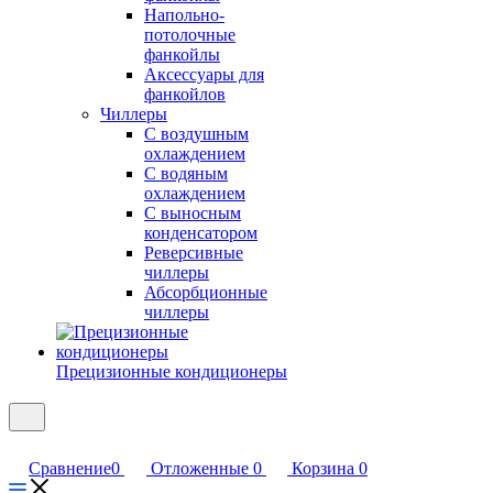
Напольно-
потолочные
фанкойлы
Аксессуары для
фанкойлов
Чиллеры
С воздушным
охлаждением
С водяным
охлаждением
С выносным
конденсатором
Реверсивные
чиллеры
Абсорбционные
чиллеры
Прецизионные кондиционеры
Сравнение
0
Отложенные
0
Корзина
0