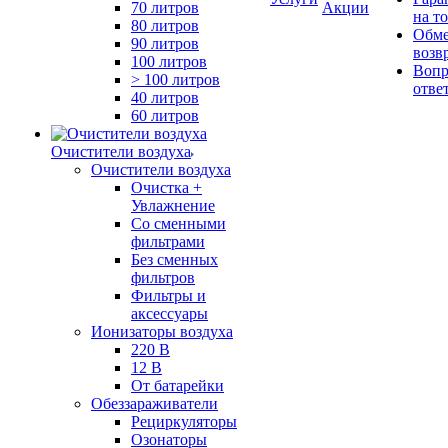
70 литров
Акции
на т
80 литров
Обме
90 литров
возв
100 литров
Вопр
> 100 литров
отве
40 литров
60 литров
Очистители воздуха
Очистители воздуха
Очистка +
Увлажнение
Cо сменными
фильтрами
Без сменных
фильтров
Фильтры и
аксессуары
Ионизаторы воздуха
220 В
12 В
От батарейки
Обеззараживатели
Рециркуляторы
Озонаторы