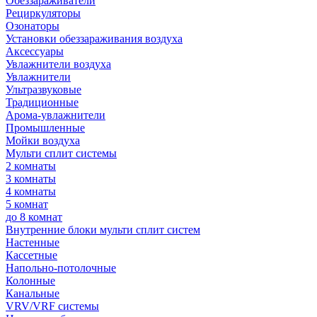
Обеззараживатели
Рециркуляторы
Озонаторы
Установки обеззараживания воздуха
Аксессуары
Увлажнители воздуха
Увлажнители
Ультразвуковые
Традиционные
Арома-увлажнители
Промышленные
Мойки воздуха
Мульти сплит системы
2 комнаты
3 комнаты
4 комнаты
5 комнат
до 8 комнат
Внутренние блоки мульти сплит систем
Настенные
Кассетные
Напольно-потолочные
Колонные
Канальные
VRV/VRF системы