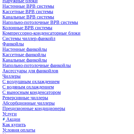
Наружные блоки
Настенные ВРВ системы
Кассетные ВРВ системы
Канальные ВРВ системы
Напольно-потолочные ВРВ системы
Колонные ВРВ системы
Компрессорно-конденсаторные блоки
Системы чиллер-фанкойл
Фанкойлы
Настенные фанкойлы
Кассетные фанкойлы
Канальные фанкойлы
Напольно-потолочные фанкойлы
Аксессуары для фанкойлов
Чиллеры
С воздушным охлаждением
С водяным охлаждением
С выносным конденсатором
Реверсивные чиллеры
Абсорбционные чиллеры
Прецизионные кондиционеры
Услуги
Акции
Как купить
Условия оплаты