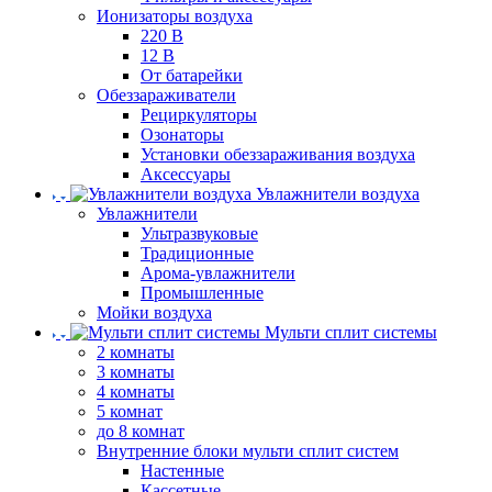
Ионизаторы воздуха
220 В
12 В
От батарейки
Обеззараживатели
Рециркуляторы
Озонаторы
Установки обеззараживания воздуха
Аксессуары
Увлажнители воздуха
Увлажнители
Ультразвуковые
Традиционные
Арома-увлажнители
Промышленные
Мойки воздуха
Мульти сплит системы
2 комнаты
3 комнаты
4 комнаты
5 комнат
до 8 комнат
Внутренние блоки мульти сплит систем
Настенные
Кассетные