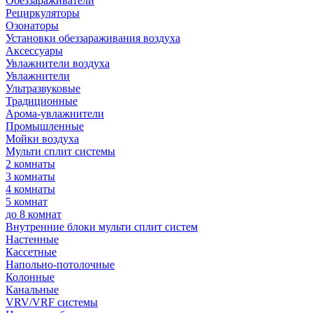
Обеззараживатели
Рециркуляторы
Озонаторы
Установки обеззараживания воздуха
Аксессуары
Увлажнители воздуха
Увлажнители
Ультразвуковые
Традиционные
Арома-увлажнители
Промышленные
Мойки воздуха
Мульти сплит системы
2 комнаты
3 комнаты
4 комнаты
5 комнат
до 8 комнат
Внутренние блоки мульти сплит систем
Настенные
Кассетные
Напольно-потолочные
Колонные
Канальные
VRV/VRF системы