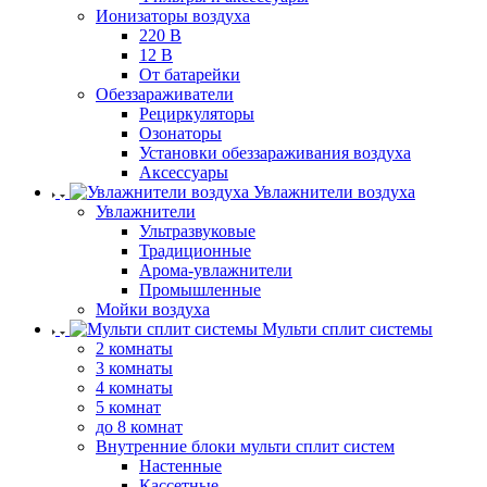
Ионизаторы воздуха
220 В
12 В
От батарейки
Обеззараживатели
Рециркуляторы
Озонаторы
Установки обеззараживания воздуха
Аксессуары
Увлажнители воздуха
Увлажнители
Ультразвуковые
Традиционные
Арома-увлажнители
Промышленные
Мойки воздуха
Мульти сплит системы
2 комнаты
3 комнаты
4 комнаты
5 комнат
до 8 комнат
Внутренние блоки мульти сплит систем
Настенные
Кассетные