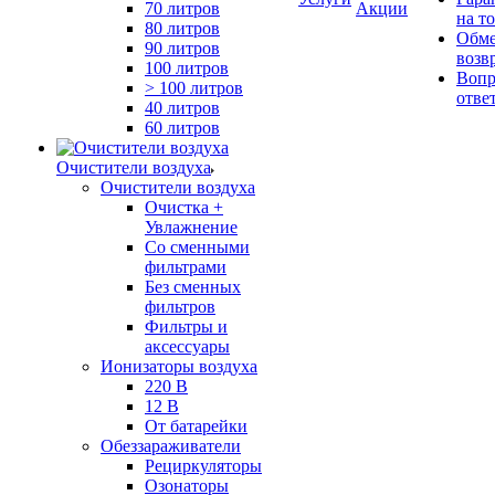
70 литров
Акции
на т
80 литров
Обме
90 литров
возв
100 литров
Вопр
> 100 литров
отве
40 литров
60 литров
Очистители воздуха
Очистители воздуха
Очистка +
Увлажнение
Cо сменными
фильтрами
Без сменных
фильтров
Фильтры и
аксессуары
Ионизаторы воздуха
220 В
12 В
От батарейки
Обеззараживатели
Рециркуляторы
Озонаторы