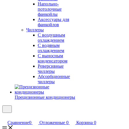
Напольно-
потолочные
фанкойлы
Аксессуары для
фанкойлов
Чиллеры
С воздушным
охлаждением
С водяным
охлаждением
С выносным
конденсатором
Реверсивные
чиллеры
Абсорбционные
чиллеры
Прецизионные кондиционеры
Сравнение
0
Отложенные
0
Корзина
0