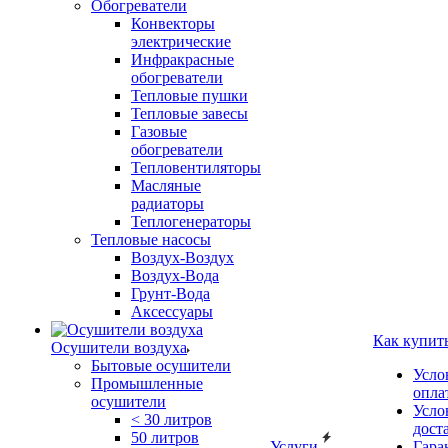
Обогреватели
Конвекторы
электрические
Инфракрасные
обогреватели
Тепловые пушки
Тепловые завесы
Газовые
обогреватели
Тепловентиляторы
Масляные
радиаторы
Теплогенераторы
Тепловые насосы
Воздух-Воздух
Воздух-Вода
Грунт-Вода
Аксессуары
Как купит
Осушители воздуха
Бытовые осушители
Усло
Промышленные
опла
осушители
Усло
< 30 литров
дост
50 литров
Услуги
Гара