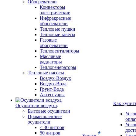
Обогреватели
Конвекторы
электрические
Инфракрасные
обогреватели
Тепловые пушки
Тепловые завесы
Газовые
обогреватели
Тепловентиляторы
Масляные
радиаторы
Теплогенераторы
Тепловые насосы
Воздух-Воздух
Воздух-Вода
Грунт-Вода
Аксессуары
Как купит
Осушители воздуха
Бытовые осушители
Усло
Промышленные
опла
осушители
Усло
< 30 литров
дост
50 литров
Услуги
Гара