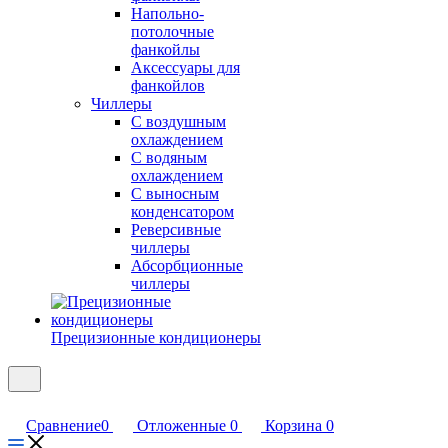
Напольно-
потолочные
фанкойлы
Аксессуары для
фанкойлов
Чиллеры
С воздушным
охлаждением
С водяным
охлаждением
С выносным
конденсатором
Реверсивные
чиллеры
Абсорбционные
чиллеры
Прецизионные кондиционеры
Сравнение
0
Отложенные
0
Корзина
0