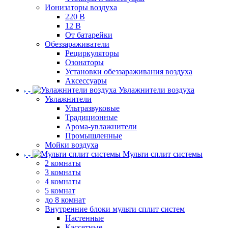
Ионизаторы воздуха
220 В
12 В
От батарейки
Обеззараживатели
Рециркуляторы
Озонаторы
Установки обеззараживания воздуха
Аксессуары
Увлажнители воздуха
Увлажнители
Ультразвуковые
Традиционные
Арома-увлажнители
Промышленные
Мойки воздуха
Мульти сплит системы
2 комнаты
3 комнаты
4 комнаты
5 комнат
до 8 комнат
Внутренние блоки мульти сплит систем
Настенные
Кассетные