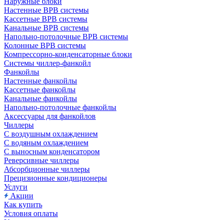
Наружные блоки
Настенные ВРВ системы
Кассетные ВРВ системы
Канальные ВРВ системы
Напольно-потолочные ВРВ системы
Колонные ВРВ системы
Компрессорно-конденсаторные блоки
Системы чиллер-фанкойл
Фанкойлы
Настенные фанкойлы
Кассетные фанкойлы
Канальные фанкойлы
Напольно-потолочные фанкойлы
Аксессуары для фанкойлов
Чиллеры
С воздушным охлаждением
С водяным охлаждением
С выносным конденсатором
Реверсивные чиллеры
Абсорбционные чиллеры
Прецизионные кондиционеры
Услуги
Акции
Как купить
Условия оплаты