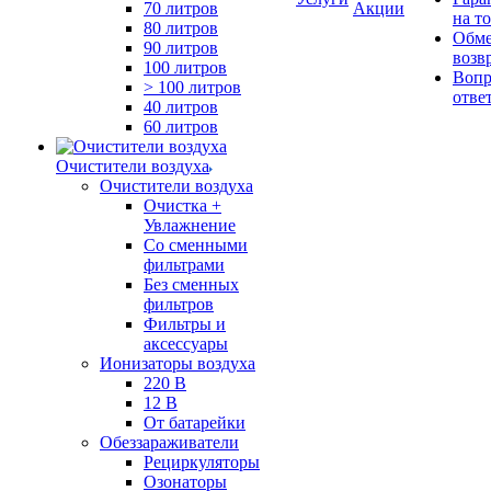
70 литров
Акции
на т
80 литров
Обме
90 литров
возв
100 литров
Вопр
> 100 литров
отве
40 литров
60 литров
Очистители воздуха
Очистители воздуха
Очистка +
Увлажнение
Cо сменными
фильтрами
Без сменных
фильтров
Фильтры и
аксессуары
Ионизаторы воздуха
220 В
12 В
От батарейки
Обеззараживатели
Рециркуляторы
Озонаторы