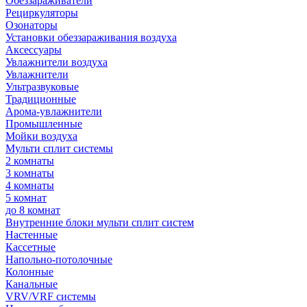
Обеззараживатели
Рециркуляторы
Озонаторы
Установки обеззараживания воздуха
Аксессуары
Увлажнители воздуха
Увлажнители
Ультразвуковые
Традиционные
Арома-увлажнители
Промышленные
Мойки воздуха
Мульти сплит системы
2 комнаты
3 комнаты
4 комнаты
5 комнат
до 8 комнат
Внутренние блоки мульти сплит систем
Настенные
Кассетные
Напольно-потолочные
Колонные
Канальные
VRV/VRF системы