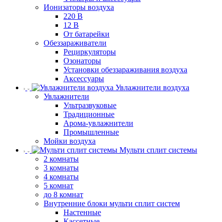
Ионизаторы воздуха
220 В
12 В
От батарейки
Обеззараживатели
Рециркуляторы
Озонаторы
Установки обеззараживания воздуха
Аксессуары
Увлажнители воздуха
Увлажнители
Ультразвуковые
Традиционные
Арома-увлажнители
Промышленные
Мойки воздуха
Мульти сплит системы
2 комнаты
3 комнаты
4 комнаты
5 комнат
до 8 комнат
Внутренние блоки мульти сплит систем
Настенные
Кассетные