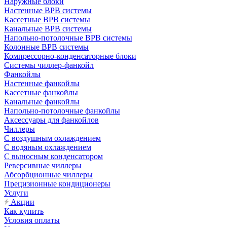
Наружные блоки
Настенные ВРВ системы
Кассетные ВРВ системы
Канальные ВРВ системы
Напольно-потолочные ВРВ системы
Колонные ВРВ системы
Компрессорно-конденсаторные блоки
Системы чиллер-фанкойл
Фанкойлы
Настенные фанкойлы
Кассетные фанкойлы
Канальные фанкойлы
Напольно-потолочные фанкойлы
Аксессуары для фанкойлов
Чиллеры
С воздушным охлаждением
С водяным охлаждением
С выносным конденсатором
Реверсивные чиллеры
Абсорбционные чиллеры
Прецизионные кондиционеры
Услуги
Акции
Как купить
Условия оплаты