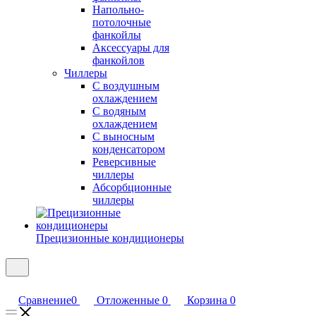
Напольно-
потолочные
фанкойлы
Аксессуары для
фанкойлов
Чиллеры
С воздушным
охлаждением
С водяным
охлаждением
С выносным
конденсатором
Реверсивные
чиллеры
Абсорбционные
чиллеры
Прецизионные кондиционеры
Сравнение
0
Отложенные
0
Корзина
0