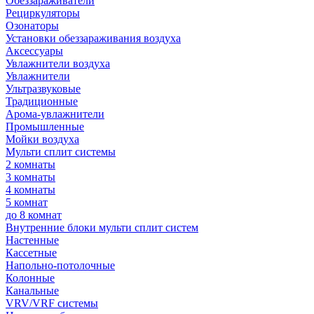
Обеззараживатели
Рециркуляторы
Озонаторы
Установки обеззараживания воздуха
Аксессуары
Увлажнители воздуха
Увлажнители
Ультразвуковые
Традиционные
Арома-увлажнители
Промышленные
Мойки воздуха
Мульти сплит системы
2 комнаты
3 комнаты
4 комнаты
5 комнат
до 8 комнат
Внутренние блоки мульти сплит систем
Настенные
Кассетные
Напольно-потолочные
Колонные
Канальные
VRV/VRF системы