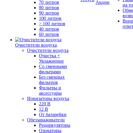
70 литров
Акции
на т
80 литров
Обме
90 литров
возв
100 литров
Вопр
> 100 литров
отве
40 литров
60 литров
Очистители воздуха
Очистители воздуха
Очистка +
Увлажнение
Cо сменными
фильтрами
Без сменных
фильтров
Фильтры и
аксессуары
Ионизаторы воздуха
220 В
12 В
От батарейки
Обеззараживатели
Рециркуляторы
Озонаторы