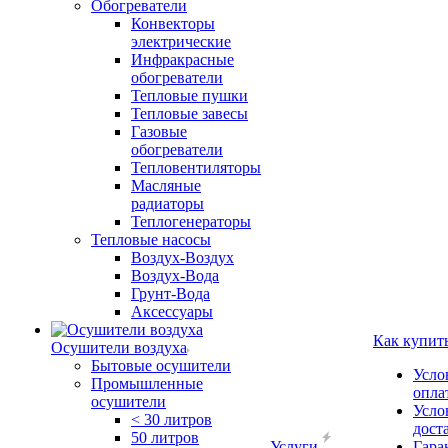
Обогреватели
Конвекторы
электрические
Инфракрасные
обогреватели
Тепловые пушки
Тепловые завесы
Газовые
обогреватели
Тепловентиляторы
Масляные
радиаторы
Теплогенераторы
Тепловые насосы
Воздух-Воздух
Воздух-Вода
Грунт-Вода
Аксессуары
Как купит
Осушители воздуха
Бытовые осушители
Усло
Промышленные
опла
осушители
Усло
< 30 литров
дост
50 литров
Услуги
Гара