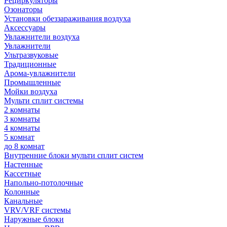
Рециркуляторы
Озонаторы
Установки обеззараживания воздуха
Аксессуары
Увлажнители воздуха
Увлажнители
Ультразвуковые
Традиционные
Арома-увлажнители
Промышленные
Мойки воздуха
Мульти сплит системы
2 комнаты
3 комнаты
4 комнаты
5 комнат
до 8 комнат
Внутренние блоки мульти сплит систем
Настенные
Кассетные
Напольно-потолочные
Колонные
Канальные
VRV/VRF системы
Наружные блоки