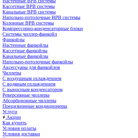
Настенные ВРВ системы
Кассетные ВРВ системы
Канальные ВРВ системы
Напольно-потолочные ВРВ системы
Колонные ВРВ системы
Компрессорно-конденсаторные блоки
Системы чиллер-фанкойл
Фанкойлы
Настенные фанкойлы
Кассетные фанкойлы
Канальные фанкойлы
Напольно-потолочные фанкойлы
Аксессуары для фанкойлов
Чиллеры
С воздушным охлаждением
С водяным охлаждением
С выносным конденсатором
Реверсивные чиллеры
Абсорбционные чиллеры
Прецизионные кондиционеры
Услуги
Акции
Как купить
Условия оплаты
Условия доставки