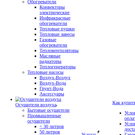
Обогреватели
Конвекторы
электрические
Инфракрасные
обогреватели
Тепловые пушки
Тепловые завесы
Газовые
обогреватели
Тепловентиляторы
Масляные
радиаторы
Теплогенераторы
Тепловые насосы
Воздух-Воздух
Воздух-Вода
Грунт-Вода
Аксессуары
Как купит
Осушители воздуха
Бытовые осушители
Усло
Промышленные
опла
осушители
Усло
< 30 литров
дост
50 литров
Услуги
Гара