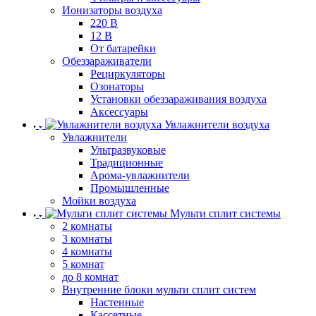
Ионизаторы воздуха
220 В
12 В
От батарейки
Обеззараживатели
Рециркуляторы
Озонаторы
Установки обеззараживания воздуха
Аксессуары
Увлажнители воздуха
Увлажнители
Ультразвуковые
Традиционные
Арома-увлажнители
Промышленные
Мойки воздуха
Мульти сплит системы
2 комнаты
3 комнаты
4 комнаты
5 комнат
до 8 комнат
Внутренние блоки мульти сплит систем
Настенные
Кассетные