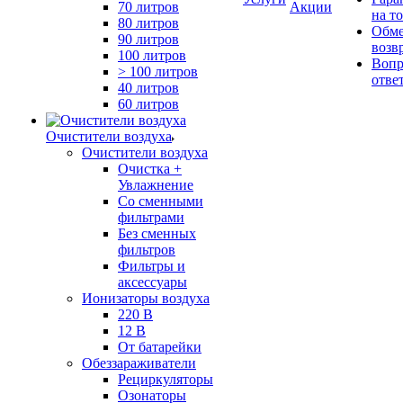
70 литров
Акции
на т
80 литров
Обме
90 литров
возв
100 литров
Вопр
> 100 литров
отве
40 литров
60 литров
Очистители воздуха
Очистители воздуха
Очистка +
Увлажнение
Cо сменными
фильтрами
Без сменных
фильтров
Фильтры и
аксессуары
Ионизаторы воздуха
220 В
12 В
От батарейки
Обеззараживатели
Рециркуляторы
Озонаторы