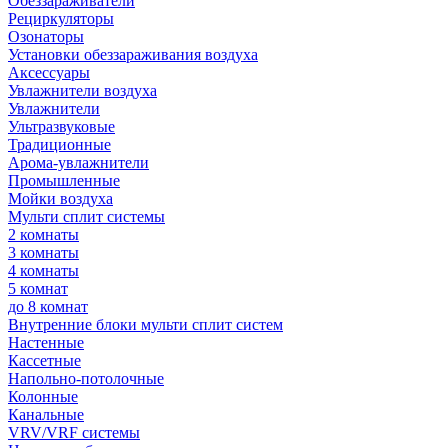
Обеззараживатели
Рециркуляторы
Озонаторы
Установки обеззараживания воздуха
Аксессуары
Увлажнители воздуха
Увлажнители
Ультразвуковые
Традиционные
Арома-увлажнители
Промышленные
Мойки воздуха
Мульти сплит системы
2 комнаты
3 комнаты
4 комнаты
5 комнат
до 8 комнат
Внутренние блоки мульти сплит систем
Настенные
Кассетные
Напольно-потолочные
Колонные
Канальные
VRV/VRF системы