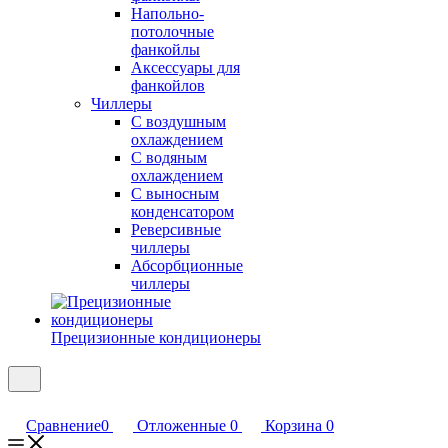
Напольно-
потолочные
фанкойлы
Аксессуары для
фанкойлов
Чиллеры
С воздушным
охлаждением
С водяным
охлаждением
С выносным
конденсатором
Реверсивные
чиллеры
Абсорбционные
чиллеры
Прецизионные кондиционеры
Сравнение
0
Отложенные
0
Корзина
0