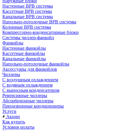
Наружные блоки
Настенные ВРВ системы
Кассетные ВРВ системы
Канальные ВРВ системы
Напольно-потолочные ВРВ системы
Колонные ВРВ системы
Компрессорно-конденсаторные блоки
Системы чиллер-фанкойл
Фанкойлы
Настенные фанкойлы
Кассетные фанкойлы
Канальные фанкойлы
Напольно-потолочные фанкойлы
Аксессуары для фанкойлов
Чиллеры
С воздушным охлаждением
С водяным охлаждением
С выносным конденсатором
Реверсивные чиллеры
Абсорбционные чиллеры
Прецизионные кондиционеры
Услуги
Акции
Как купить
Условия оплаты