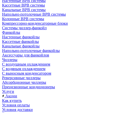
Настенные ВРВ системы
Кассетные ВРВ системы
Канальные ВРВ системы
Напольно-потолочные ВРВ системы
Колонные ВРВ системы
Компрессорно-конденсаторные блоки
Системы чиллер-фанкойл
Фанкойлы
Настенные фанкойлы
Кассетные фанкойлы
Канальные фанкойлы
Напольно-потолочные фанкойлы
Аксессуары для фанкойлов
Чиллеры
С воздушным охлаждением
С водяным охлаждением
С выносным конденсатором
Реверсивные чиллеры
Абсорбционные чиллеры
Прецизионные кондиционеры
Услуги
Акции
Как купить
Условия оплаты
Условия доставки