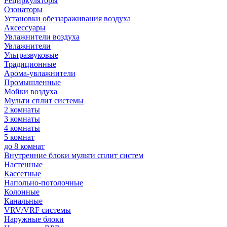
Рециркуляторы
Озонаторы
Установки обеззараживания воздуха
Аксессуары
Увлажнители воздуха
Увлажнители
Ультразвуковые
Традиционные
Арома-увлажнители
Промышленные
Мойки воздуха
Мульти сплит системы
2 комнаты
3 комнаты
4 комнаты
5 комнат
до 8 комнат
Внутренние блоки мульти сплит систем
Настенные
Кассетные
Напольно-потолочные
Колонные
Канальные
VRV/VRF системы
Наружные блоки