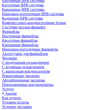
Настенные ВРВ системы
Кассетные ВРВ системы
Канальные ВРВ системы
Напольно-потолочные ВРВ системы
Колонные ВРВ системы
Компрессорно-конденсаторные блоки
Системы чиллер-фанкойл
Фанкойлы
Настенные фанкойлы
Кассетные фанкойлы
Канальные фанкойлы
Напольно-потолочные фанкойлы
Аксессуары для фанкойлов
Чиллеры
С воздушным охлаждением
С водяным охлаждением
С выносным конденсатором
Реверсивные чиллеры
Абсорбционные чиллеры
Прецизионные кондиционеры
Услуги
Акции
Как купить
Условия оплаты
Условия доставки