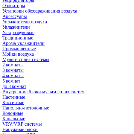
Рециркуляторы
Озонаторы
Установки обеззараживания воздуха
Аксессуары
Увлажнители воздуха
Увлажнители
Ультразвуковые
Традиционные
Арома-увлажнители
Промышленные
Мойки воздуха
Мульти сплит системы
2 комнаты
3 комнаты
4 комнаты
5 комнат
до 8 комнат
Внутренние блоки мульти сплит систем
Настенные
Кассетные
Напольно-потолочные
Колонные
Канальные
VRV/VRF системы
Наружные блоки