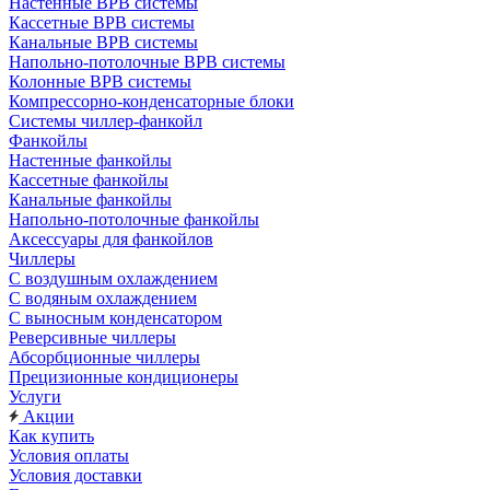
Настенные ВРВ системы
Кассетные ВРВ системы
Канальные ВРВ системы
Напольно-потолочные ВРВ системы
Колонные ВРВ системы
Компрессорно-конденсаторные блоки
Системы чиллер-фанкойл
Фанкойлы
Настенные фанкойлы
Кассетные фанкойлы
Канальные фанкойлы
Напольно-потолочные фанкойлы
Аксессуары для фанкойлов
Чиллеры
С воздушным охлаждением
С водяным охлаждением
С выносным конденсатором
Реверсивные чиллеры
Абсорбционные чиллеры
Прецизионные кондиционеры
Услуги
Акции
Как купить
Условия оплаты
Условия доставки