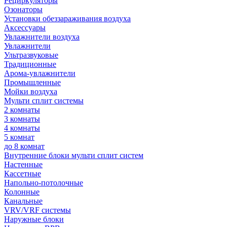
Рециркуляторы
Озонаторы
Установки обеззараживания воздуха
Аксессуары
Увлажнители воздуха
Увлажнители
Ультразвуковые
Традиционные
Арома-увлажнители
Промышленные
Мойки воздуха
Мульти сплит системы
2 комнаты
3 комнаты
4 комнаты
5 комнат
до 8 комнат
Внутренние блоки мульти сплит систем
Настенные
Кассетные
Напольно-потолочные
Колонные
Канальные
VRV/VRF системы
Наружные блоки