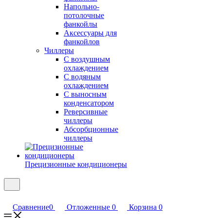
Напольно-
потолочные
фанкойлы
Аксессуары для
фанкойлов
Чиллеры
С воздушным
охлаждением
С водяным
охлаждением
С выносным
конденсатором
Реверсивные
чиллеры
Абсорбционные
чиллеры
Прецизионные кондиционеры
Сравнение
0
Отложенные
0
Корзина
0