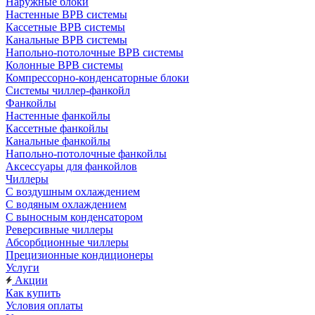
Наружные блоки
Настенные ВРВ системы
Кассетные ВРВ системы
Канальные ВРВ системы
Напольно-потолочные ВРВ системы
Колонные ВРВ системы
Компрессорно-конденсаторные блоки
Системы чиллер-фанкойл
Фанкойлы
Настенные фанкойлы
Кассетные фанкойлы
Канальные фанкойлы
Напольно-потолочные фанкойлы
Аксессуары для фанкойлов
Чиллеры
С воздушным охлаждением
С водяным охлаждением
С выносным конденсатором
Реверсивные чиллеры
Абсорбционные чиллеры
Прецизионные кондиционеры
Услуги
Акции
Как купить
Условия оплаты