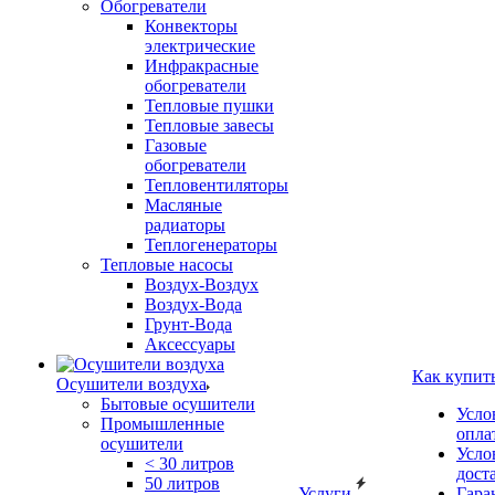
Обогреватели
Конвекторы
электрические
Инфракрасные
обогреватели
Тепловые пушки
Тепловые завесы
Газовые
обогреватели
Тепловентиляторы
Масляные
радиаторы
Теплогенераторы
Тепловые насосы
Воздух-Воздух
Воздух-Вода
Грунт-Вода
Аксессуары
Как купит
Осушители воздуха
Бытовые осушители
Усло
Промышленные
опла
осушители
Усло
< 30 литров
дост
50 литров
Услуги
Гара