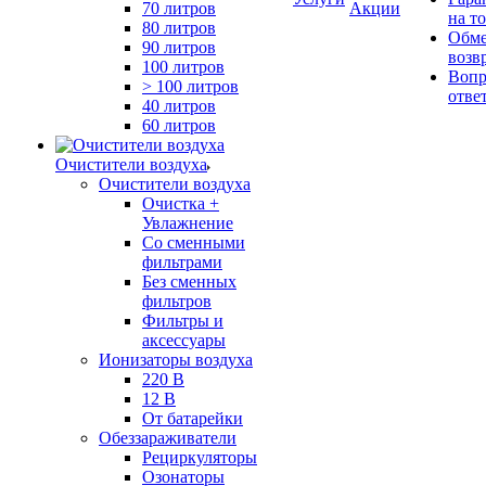
70 литров
Акции
на т
80 литров
Обме
90 литров
возв
100 литров
Вопр
> 100 литров
отве
40 литров
60 литров
Очистители воздуха
Очистители воздуха
Очистка +
Увлажнение
Cо сменными
фильтрами
Без сменных
фильтров
Фильтры и
аксессуары
Ионизаторы воздуха
220 В
12 В
От батарейки
Обеззараживатели
Рециркуляторы
Озонаторы