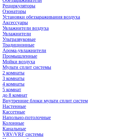
Обеззараживатели
Рециркуляторы
Озонаторы
Установки обеззараживания воздуха
Аксессуары
Увлажнители воздуха
Увлажнители
Ультразвуковые
Традиционные
Арома-увлажнители
Промышленные
Мойки воздуха
Мульти сплит системы
2 комнаты
3 комнаты
4 комнаты
5 комнат
до 8 комнат
Внутренние блоки мульти сплит систем
Настенные
Кассетные
Напольно-потолочные
Колонные
Канальные
VRV/VRF системы