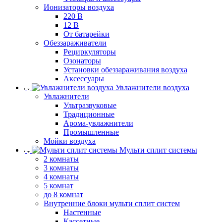
Ионизаторы воздуха
220 В
12 В
От батарейки
Обеззараживатели
Рециркуляторы
Озонаторы
Установки обеззараживания воздуха
Аксессуары
Увлажнители воздуха
Увлажнители
Ультразвуковые
Традиционные
Арома-увлажнители
Промышленные
Мойки воздуха
Мульти сплит системы
2 комнаты
3 комнаты
4 комнаты
5 комнат
до 8 комнат
Внутренние блоки мульти сплит систем
Настенные
Кассетные