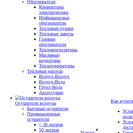
Обогреватели
Конвекторы
электрические
Инфракрасные
обогреватели
Тепловые пушки
Тепловые завесы
Газовые
обогреватели
Тепловентиляторы
Масляные
радиаторы
Теплогенераторы
Тепловые насосы
Воздух-Воздух
Воздух-Вода
Грунт-Вода
Аксессуары
Как купит
Осушители воздуха
Бытовые осушители
Усло
Промышленные
опла
осушители
Усло
< 30 литров
дост
50 литров
Услуги
Гара