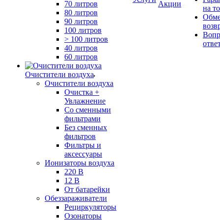
70 литров
Акции
на т
80 литров
Обме
90 литров
возв
100 литров
Вопр
> 100 литров
отве
40 литров
60 литров
Очистители воздуха
Очистители воздуха
Очистка +
Увлажнение
Cо сменными
фильтрами
Без сменных
фильтров
Фильтры и
аксессуары
Ионизаторы воздуха
220 В
12 В
От батарейки
Обеззараживатели
Рециркуляторы
Озонаторы