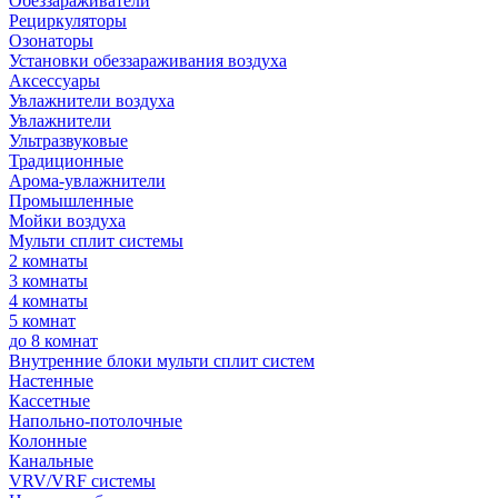
Обеззараживатели
Рециркуляторы
Озонаторы
Установки обеззараживания воздуха
Аксессуары
Увлажнители воздуха
Увлажнители
Ультразвуковые
Традиционные
Арома-увлажнители
Промышленные
Мойки воздуха
Мульти сплит системы
2 комнаты
3 комнаты
4 комнаты
5 комнат
до 8 комнат
Внутренние блоки мульти сплит систем
Настенные
Кассетные
Напольно-потолочные
Колонные
Канальные
VRV/VRF системы