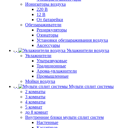
Ионизаторы воздуха
220 В
12 В
От батарейки
Обеззараживатели
Рециркуляторы
Озонаторы
Установки обеззараживания воздуха
Аксессуары
Увлажнители воздуха
Увлажнители
Ультразвуковые
Традиционные
Арома-увлажнители
Промышленные
Мойки воздуха
Мульти сплит системы
2 комнаты
3 комнаты
4 комнаты
5 комнат
до 8 комнат
Внутренние блоки мульти сплит систем
Настенные
Кассетные