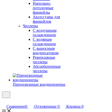
Напольно-
потолочные
фанкойлы
Аксессуары для
фанкойлов
Чиллеры
С воздушным
охлаждением
С водяным
охлаждением
С выносным
конденсатором
Реверсивные
чиллеры
Абсорбционные
чиллеры
Прецизионные кондиционеры
Сравнение
0
Отложенные
0
Корзина
0