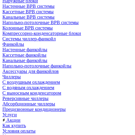
Наружные блоки
Настенные ВРВ системы
Кассетные ВРВ системы
Канальные ВРВ системы
Напольно-потолочные ВРВ системы
Колонные ВРВ системы
Компрессорно-конденсаторные блоки
Системы чиллер-фанкойл
Фанкойлы
Настенные фанкойлы
Кассетные фанкойлы
Канальные фанкойлы
Напольно-потолочные фанкойлы
Аксессуары для фанкойлов
Чиллеры
С воздушным охлаждением
С водяным охлаждением
С выносным конденсатором
Реверсивные чиллеры
Абсорбционные чиллеры
Прецизионные кондиционеры
Услуги
Акции
Как купить
Условия оплаты