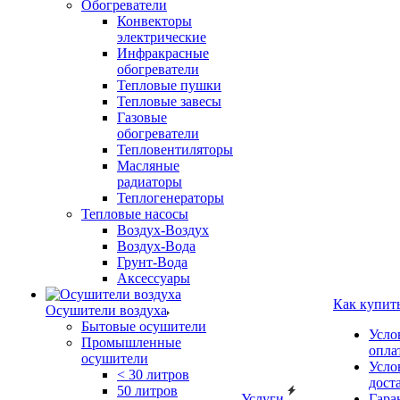
Обогреватели
Конвекторы
электрические
Инфракрасные
обогреватели
Тепловые пушки
Тепловые завесы
Газовые
обогреватели
Тепловентиляторы
Масляные
радиаторы
Теплогенераторы
Тепловые насосы
Воздух-Воздух
Воздух-Вода
Грунт-Вода
Аксессуары
Как купит
Осушители воздуха
Бытовые осушители
Усло
Промышленные
опла
осушители
Усло
< 30 литров
дост
50 литров
Услуги
Гара