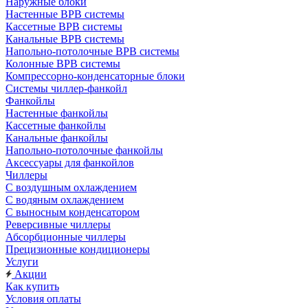
Наружные блоки
Настенные ВРВ системы
Кассетные ВРВ системы
Канальные ВРВ системы
Напольно-потолочные ВРВ системы
Колонные ВРВ системы
Компрессорно-конденсаторные блоки
Системы чиллер-фанкойл
Фанкойлы
Настенные фанкойлы
Кассетные фанкойлы
Канальные фанкойлы
Напольно-потолочные фанкойлы
Аксессуары для фанкойлов
Чиллеры
С воздушным охлаждением
С водяным охлаждением
С выносным конденсатором
Реверсивные чиллеры
Абсорбционные чиллеры
Прецизионные кондиционеры
Услуги
Акции
Как купить
Условия оплаты