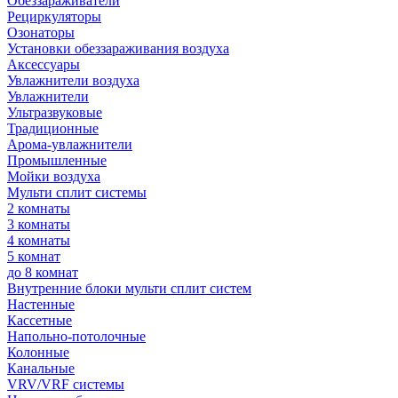
Обеззараживатели
Рециркуляторы
Озонаторы
Установки обеззараживания воздуха
Аксессуары
Увлажнители воздуха
Увлажнители
Ультразвуковые
Традиционные
Арома-увлажнители
Промышленные
Мойки воздуха
Мульти сплит системы
2 комнаты
3 комнаты
4 комнаты
5 комнат
до 8 комнат
Внутренние блоки мульти сплит систем
Настенные
Кассетные
Напольно-потолочные
Колонные
Канальные
VRV/VRF системы