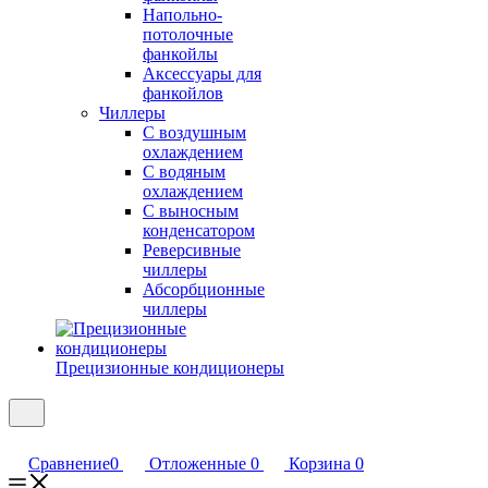
Напольно-
потолочные
фанкойлы
Аксессуары для
фанкойлов
Чиллеры
С воздушным
охлаждением
С водяным
охлаждением
С выносным
конденсатором
Реверсивные
чиллеры
Абсорбционные
чиллеры
Прецизионные кондиционеры
Сравнение
0
Отложенные
0
Корзина
0