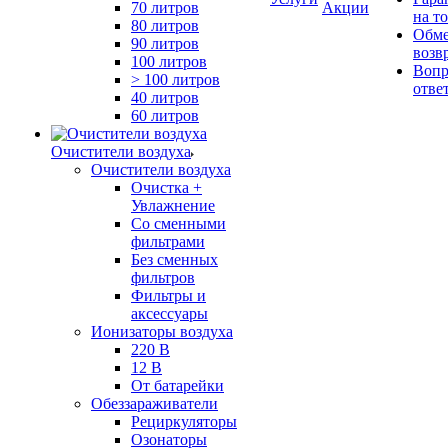
70 литров
Акции
на т
80 литров
Обме
90 литров
возв
100 литров
Вопр
> 100 литров
отве
40 литров
60 литров
Очистители воздуха
Очистители воздуха
Очистка +
Увлажнение
Cо сменными
фильтрами
Без сменных
фильтров
Фильтры и
аксессуары
Ионизаторы воздуха
220 В
12 В
От батарейки
Обеззараживатели
Рециркуляторы
Озонаторы