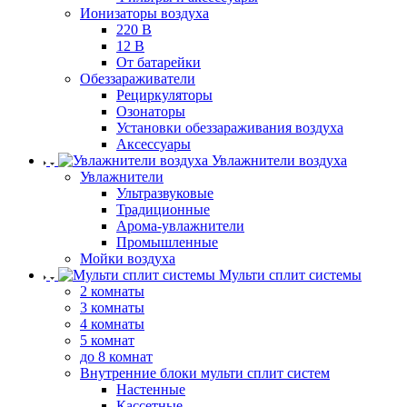
Ионизаторы воздуха
220 В
12 В
От батарейки
Обеззараживатели
Рециркуляторы
Озонаторы
Установки обеззараживания воздуха
Аксессуары
Увлажнители воздуха
Увлажнители
Ультразвуковые
Традиционные
Арома-увлажнители
Промышленные
Мойки воздуха
Мульти сплит системы
2 комнаты
3 комнаты
4 комнаты
5 комнат
до 8 комнат
Внутренние блоки мульти сплит систем
Настенные
Кассетные