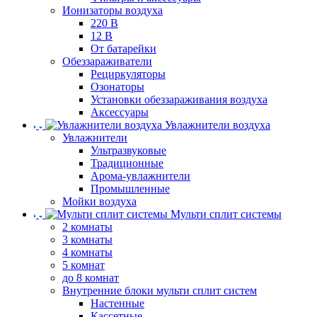
Ионизаторы воздуха
220 В
12 В
От батарейки
Обеззараживатели
Рециркуляторы
Озонаторы
Установки обеззараживания воздуха
Аксессуары
Увлажнители воздуха
Увлажнители
Ультразвуковые
Традиционные
Арома-увлажнители
Промышленные
Мойки воздуха
Мульти сплит системы
2 комнаты
3 комнаты
4 комнаты
5 комнат
до 8 комнат
Внутренние блоки мульти сплит систем
Настенные
Кассетные