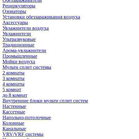
Обеззараживатели
Рециркуляторы
Озонаторы
Установки обеззараживания воздуха
Аксессуары
Увлажнители воздуха
Увлажнители
Ультразвуковые
Традиционные
Арома-увлажнители
Промышленные
Мойки воздуха
Мульти сплит системы
2 комнаты
3 комнаты
4 комнаты
5 комнат
до 8 комнат
Внутренние блоки мульти сплит систем
Настенные
Кассетные
Напольно-потолочные
Колонные
Канальные
VRV/VRF системы