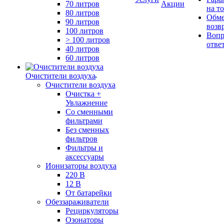
70 литров
Акции
на т
80 литров
Обме
90 литров
возв
100 литров
Вопр
> 100 литров
отве
40 литров
60 литров
Очистители воздуха
Очистители воздуха
Очистка +
Увлажнение
Cо сменными
фильтрами
Без сменных
фильтров
Фильтры и
аксессуары
Ионизаторы воздуха
220 В
12 В
От батарейки
Обеззараживатели
Рециркуляторы
Озонаторы