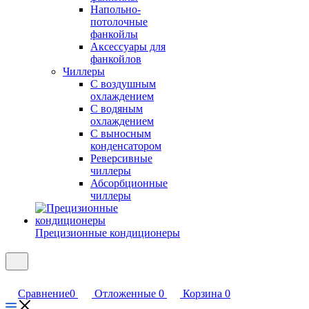
Напольно-
потолочные
фанкойлы
Аксессуары для
фанкойлов
Чиллеры
С воздушным
охлаждением
С водяным
охлаждением
С выносным
конденсатором
Реверсивные
чиллеры
Абсорбционные
чиллеры
Прецизионные кондиционеры
Сравнение
0
Отложенные
0
Корзина
0