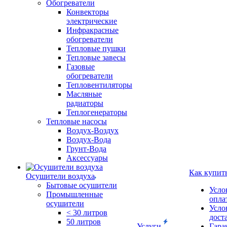
Обогреватели
Конвекторы
электрические
Инфракрасные
обогреватели
Тепловые пушки
Тепловые завесы
Газовые
обогреватели
Тепловентиляторы
Масляные
радиаторы
Теплогенераторы
Тепловые насосы
Воздух-Воздух
Воздух-Вода
Грунт-Вода
Аксессуары
Как купит
Осушители воздуха
Бытовые осушители
Усло
Промышленные
опла
осушители
Усло
< 30 литров
дост
50 литров
Услуги
Гара