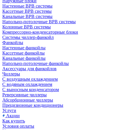
Наружные блоки
Настенные ВРВ системы
Кассетные ВРВ системы
Канальные ВРВ системы
Напольно-потолочные ВРВ системы
Колонные ВРВ системы
Компрессорно-конденсаторные блоки
Системы чиллер-фанкойл
Фанкойлы
Настенные фанкойлы
Кассетные фанкойлы
Канальные фанкойлы
Напольно-потолочные фанкойлы
Аксессуары для фанкойлов
Чиллеры
С воздушным охлаждением
С водяным охлаждением
С выносным конденсатором
Реверсивные чиллеры
Абсорбционные чиллеры
Прецизионные кондиционеры
Услуги
Акции
Как купить
Условия оплаты