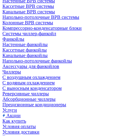
Настенные ВРВ системы
Кассетные ВРВ системы
Канальные ВРВ системы
Напольно-потолочные ВРВ системы
Колонные ВРВ системы
Компрессорно-конденсаторные блоки
Системы чиллер-фанкойл
Фанкойлы
Настенные фанкойлы
Кассетные фанкойлы
Канальные фанкойлы
Напольно-потолочные фанкойлы
Аксессуары для фанкойлов
Чиллеры
С воздушным охлаждением
С водяным охлаждением
С выносным конденсатором
Реверсивные чиллеры
Абсорбционные чиллеры
Прецизионные кондиционеры
Услуги
Акции
Как купить
Условия оплаты
Условия доставки