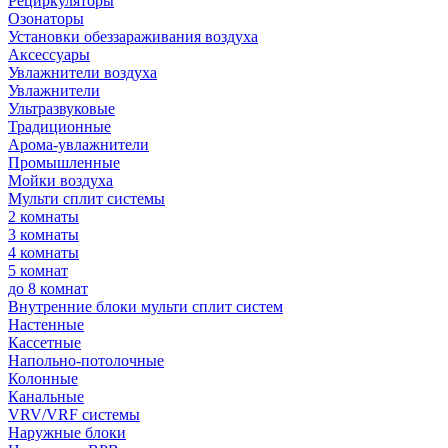
Рециркуляторы
Озонаторы
Установки обеззараживания воздуха
Аксессуары
Увлажнители воздуха
Увлажнители
Ультразвуковые
Традиционные
Арома-увлажнители
Промышленные
Мойки воздуха
Мульти сплит системы
2 комнаты
3 комнаты
4 комнаты
5 комнат
до 8 комнат
Внутренние блоки мульти сплит систем
Настенные
Кассетные
Напольно-потолочные
Колонные
Канальные
VRV/VRF системы
Наружные блоки