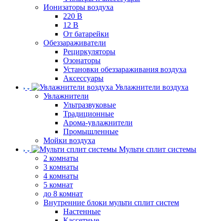
Ионизаторы воздуха
220 В
12 В
От батарейки
Обеззараживатели
Рециркуляторы
Озонаторы
Установки обеззараживания воздуха
Аксессуары
Увлажнители воздуха
Увлажнители
Ультразвуковые
Традиционные
Арома-увлажнители
Промышленные
Мойки воздуха
Мульти сплит системы
2 комнаты
3 комнаты
4 комнаты
5 комнат
до 8 комнат
Внутренние блоки мульти сплит систем
Настенные
Кассетные