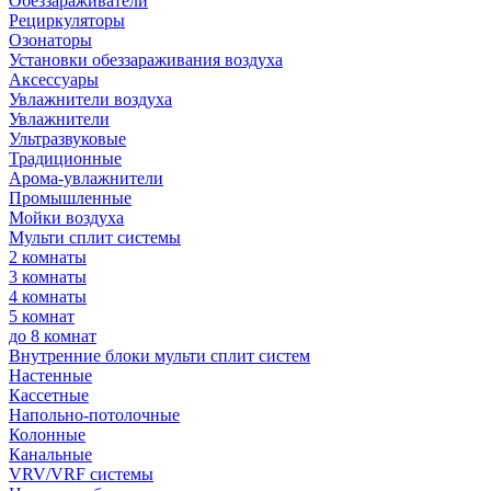
Обеззараживатели
Рециркуляторы
Озонаторы
Установки обеззараживания воздуха
Аксессуары
Увлажнители воздуха
Увлажнители
Ультразвуковые
Традиционные
Арома-увлажнители
Промышленные
Мойки воздуха
Мульти сплит системы
2 комнаты
3 комнаты
4 комнаты
5 комнат
до 8 комнат
Внутренние блоки мульти сплит систем
Настенные
Кассетные
Напольно-потолочные
Колонные
Канальные
VRV/VRF системы