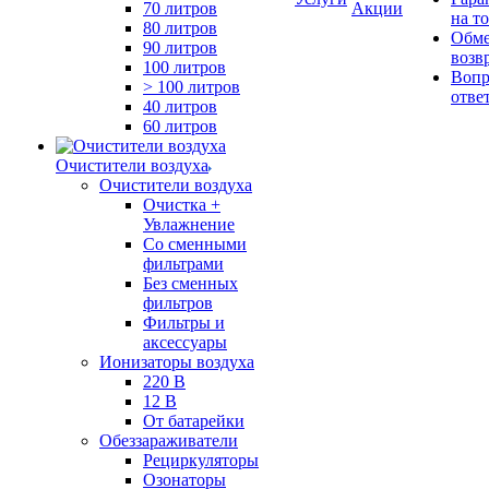
70 литров
Акции
на т
80 литров
Обме
90 литров
возв
100 литров
Вопр
> 100 литров
отве
40 литров
60 литров
Очистители воздуха
Очистители воздуха
Очистка +
Увлажнение
Cо сменными
фильтрами
Без сменных
фильтров
Фильтры и
аксессуары
Ионизаторы воздуха
220 В
12 В
От батарейки
Обеззараживатели
Рециркуляторы
Озонаторы