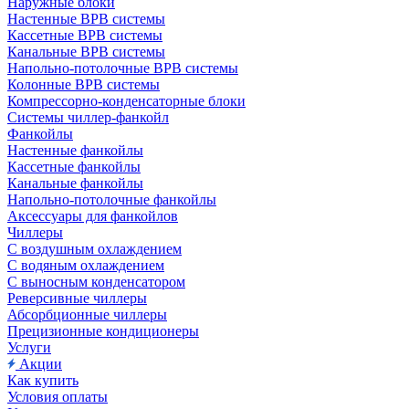
Наружные блоки
Настенные ВРВ системы
Кассетные ВРВ системы
Канальные ВРВ системы
Напольно-потолочные ВРВ системы
Колонные ВРВ системы
Компрессорно-конденсаторные блоки
Системы чиллер-фанкойл
Фанкойлы
Настенные фанкойлы
Кассетные фанкойлы
Канальные фанкойлы
Напольно-потолочные фанкойлы
Аксессуары для фанкойлов
Чиллеры
С воздушным охлаждением
С водяным охлаждением
С выносным конденсатором
Реверсивные чиллеры
Абсорбционные чиллеры
Прецизионные кондиционеры
Услуги
Акции
Как купить
Условия оплаты