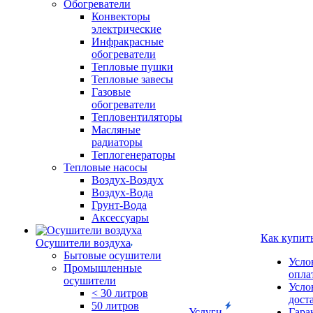
Обогреватели
Конвекторы
электрические
Инфракрасные
обогреватели
Тепловые пушки
Тепловые завесы
Газовые
обогреватели
Тепловентиляторы
Масляные
радиаторы
Теплогенераторы
Тепловые насосы
Воздух-Воздух
Воздух-Вода
Грунт-Вода
Аксессуары
Как купит
Осушители воздуха
Бытовые осушители
Усло
Промышленные
опла
осушители
Усло
< 30 литров
дост
50 литров
Услуги
Гара