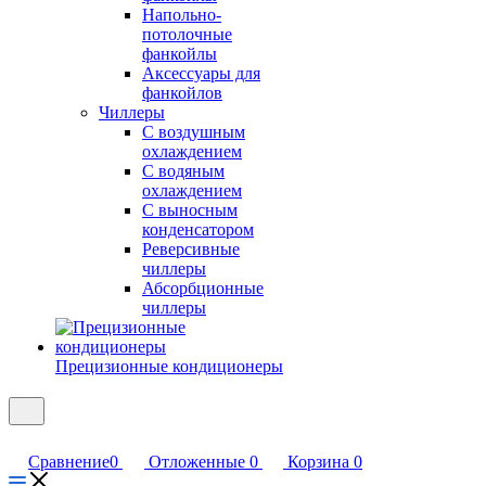
Напольно-
потолочные
фанкойлы
Аксессуары для
фанкойлов
Чиллеры
С воздушным
охлаждением
С водяным
охлаждением
С выносным
конденсатором
Реверсивные
чиллеры
Абсорбционные
чиллеры
Прецизионные кондиционеры
Сравнение
0
Отложенные
0
Корзина
0