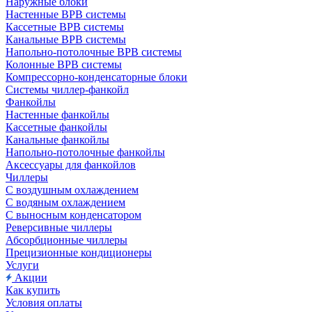
Наружные блоки
Настенные ВРВ системы
Кассетные ВРВ системы
Канальные ВРВ системы
Напольно-потолочные ВРВ системы
Колонные ВРВ системы
Компрессорно-конденсаторные блоки
Системы чиллер-фанкойл
Фанкойлы
Настенные фанкойлы
Кассетные фанкойлы
Канальные фанкойлы
Напольно-потолочные фанкойлы
Аксессуары для фанкойлов
Чиллеры
С воздушным охлаждением
С водяным охлаждением
С выносным конденсатором
Реверсивные чиллеры
Абсорбционные чиллеры
Прецизионные кондиционеры
Услуги
Акции
Как купить
Условия оплаты