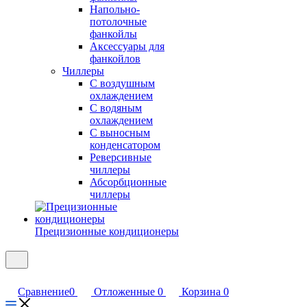
Напольно-
потолочные
фанкойлы
Аксессуары для
фанкойлов
Чиллеры
С воздушным
охлаждением
С водяным
охлаждением
С выносным
конденсатором
Реверсивные
чиллеры
Абсорбционные
чиллеры
Прецизионные кондиционеры
Сравнение
0
Отложенные
0
Корзина
0