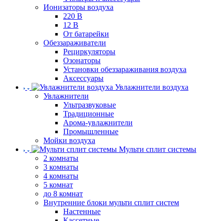
Ионизаторы воздуха
220 В
12 В
От батарейки
Обеззараживатели
Рециркуляторы
Озонаторы
Установки обеззараживания воздуха
Аксессуары
Увлажнители воздуха
Увлажнители
Ультразвуковые
Традиционные
Арома-увлажнители
Промышленные
Мойки воздуха
Мульти сплит системы
2 комнаты
3 комнаты
4 комнаты
5 комнат
до 8 комнат
Внутренние блоки мульти сплит систем
Настенные
Кассетные