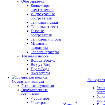
Обогреватели
Конвекторы
электрические
Инфракрасные
обогреватели
Тепловые пушки
Тепловые завесы
Газовые
обогреватели
Тепловентиляторы
Масляные
радиаторы
Теплогенераторы
Тепловые насосы
Воздух-Воздух
Воздух-Вода
Грунт-Вода
Аксессуары
Как купит
Осушители воздуха
Бытовые осушители
Усло
Промышленные
опла
осушители
Усло
< 30 литров
дост
50 литров
Услуги
Гара