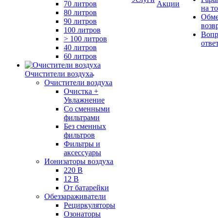
70 литров
Акции
на т
80 литров
Обме
90 литров
возв
100 литров
Вопр
> 100 литров
отве
40 литров
60 литров
Очистители воздуха
Очистители воздуха
Очистка +
Увлажнение
Cо сменными
фильтрами
Без сменных
фильтров
Фильтры и
аксессуары
Ионизаторы воздуха
220 В
12 В
От батарейки
Обеззараживатели
Рециркуляторы
Озонаторы