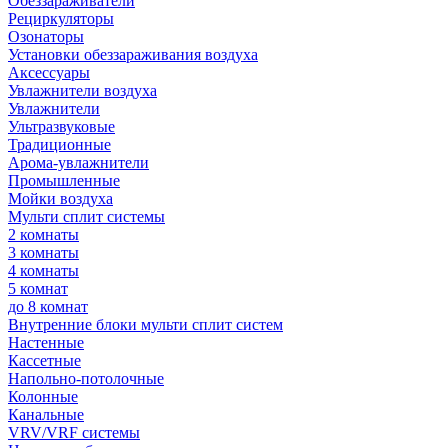
Обеззараживатели
Рециркуляторы
Озонаторы
Установки обеззараживания воздуха
Аксессуары
Увлажнители воздуха
Увлажнители
Ультразвуковые
Традиционные
Арома-увлажнители
Промышленные
Мойки воздуха
Мульти сплит системы
2 комнаты
3 комнаты
4 комнаты
5 комнат
до 8 комнат
Внутренние блоки мульти сплит систем
Настенные
Кассетные
Напольно-потолочные
Колонные
Канальные
VRV/VRF системы