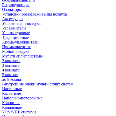
Обеззараживатели
Рециркуляторы
Озонаторы
Установки обеззараживания воздуха
Аксессуары
Увлажнители воздуха
Увлажнители
Ультразвуковые
Традиционные
Арома-увлажнители
Промышленные
Мойки воздуха
Мульти сплит системы
2 комнаты
3 комнаты
4 комнаты
5 комнат
до 8 комнат
Внутренние блоки мульти сплит систем
Настенные
Кассетные
Напольно-потолочные
Колонные
Канальные
VRV/VRF системы