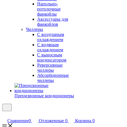
Напольно-
потолочные
фанкойлы
Аксессуары для
фанкойлов
Чиллеры
С воздушным
охлаждением
С водяным
охлаждением
С выносным
конденсатором
Реверсивные
чиллеры
Абсорбционные
чиллеры
Прецизионные кондиционеры
Сравнение
0
Отложенные
0
Корзина
0