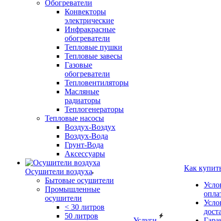
Обогреватели
Конвекторы
электрические
Инфракрасные
обогреватели
Тепловые пушки
Тепловые завесы
Газовые
обогреватели
Тепловентиляторы
Масляные
радиаторы
Теплогенераторы
Тепловые насосы
Воздух-Воздух
Воздух-Вода
Грунт-Вода
Аксессуары
Как купит
Осушители воздуха
Бытовые осушители
Усло
Промышленные
опла
осушители
Усло
< 30 литров
дост
50 литров
Услуги
Гара