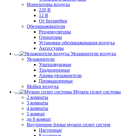
Ионизаторы воздуха
220 В
12 В
От батарейки
Обеззараживатели
Рециркуляторы
Озонаторы
Установки обеззараживания воздуха
Аксессуары
Увлажнители воздуха
Увлажнители
Ультразвуковые
Традиционные
Арома-увлажнители
Промышленные
Мойки воздуха
Мульти сплит системы
2 комнаты
3 комнаты
4 комнаты
5 комнат
до 8 комнат
Внутренние блоки мульти сплит систем
Настенные
Кассетные