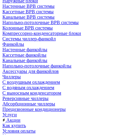
Наружные блоки
Настенные ВРВ системы
Кассетные ВРВ системы
Канальные ВРВ системы
Напольно-потолочные ВРВ системы
Колонные ВРВ системы
Компрессорно-конденсаторные блоки
Системы чиллер-фанкойл
Фанкойлы
Настенные фанкойлы
Кассетные фанкойлы
Канальные фанкойлы
Напольно-потолочные фанкойлы
Аксессуары для фанкойлов
Чиллеры
С воздушным охлаждением
С водяным охлаждением
С выносным конденсатором
Реверсивные чиллеры
Абсорбционные чиллеры
Прецизионные кондиционеры
Услуги
Акции
Как купить
Условия оплаты