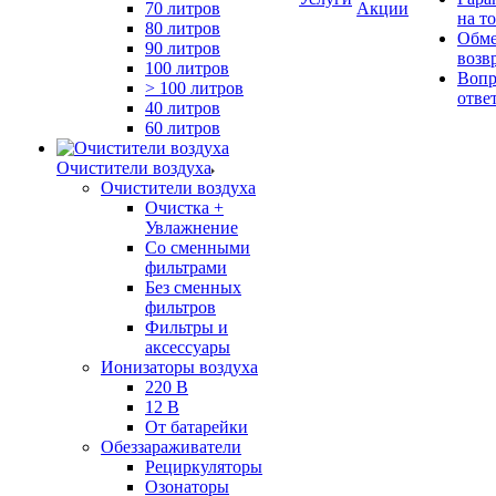
70 литров
Акции
на т
80 литров
Обме
90 литров
возв
100 литров
Вопр
> 100 литров
отве
40 литров
60 литров
Очистители воздуха
Очистители воздуха
Очистка +
Увлажнение
Cо сменными
фильтрами
Без сменных
фильтров
Фильтры и
аксессуары
Ионизаторы воздуха
220 В
12 В
От батарейки
Обеззараживатели
Рециркуляторы
Озонаторы