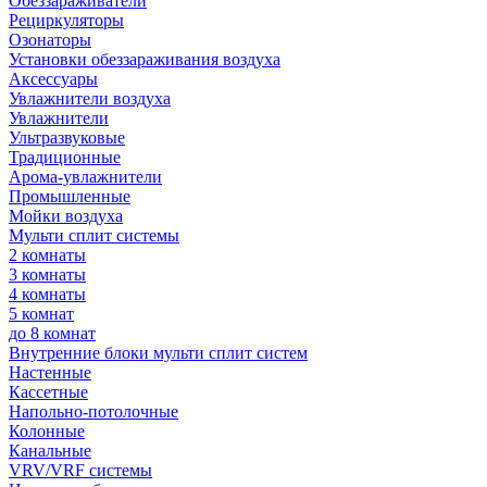
Обеззараживатели
Рециркуляторы
Озонаторы
Установки обеззараживания воздуха
Аксессуары
Увлажнители воздуха
Увлажнители
Ультразвуковые
Традиционные
Арома-увлажнители
Промышленные
Мойки воздуха
Мульти сплит системы
2 комнаты
3 комнаты
4 комнаты
5 комнат
до 8 комнат
Внутренние блоки мульти сплит систем
Настенные
Кассетные
Напольно-потолочные
Колонные
Канальные
VRV/VRF системы