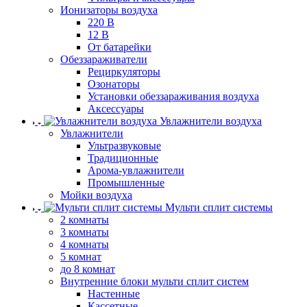
Ионизаторы воздуха
220 В
12 В
От батарейки
Обеззараживатели
Рециркуляторы
Озонаторы
Установки обеззараживания воздуха
Аксессуары
Увлажнители воздуха
Увлажнители
Ультразвуковые
Традиционные
Арома-увлажнители
Промышленные
Мойки воздуха
Мульти сплит системы
2 комнаты
3 комнаты
4 комнаты
5 комнат
до 8 комнат
Внутренние блоки мульти сплит систем
Настенные
Кассетные