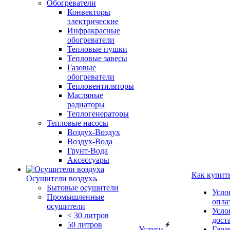
Обогреватели
Конвекторы
электрические
Инфракрасные
обогреватели
Тепловые пушки
Тепловые завесы
Газовые
обогреватели
Тепловентиляторы
Масляные
радиаторы
Теплогенераторы
Тепловые насосы
Воздух-Воздух
Воздух-Вода
Грунт-Вода
Аксессуары
Как купит
Осушители воздуха
Бытовые осушители
Усло
Промышленные
опла
осушители
Усло
< 30 литров
дост
50 литров
Услуги
Гара