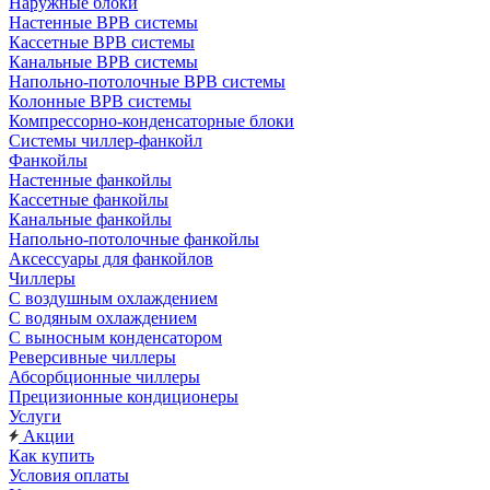
Наружные блоки
Настенные ВРВ системы
Кассетные ВРВ системы
Канальные ВРВ системы
Напольно-потолочные ВРВ системы
Колонные ВРВ системы
Компрессорно-конденсаторные блоки
Системы чиллер-фанкойл
Фанкойлы
Настенные фанкойлы
Кассетные фанкойлы
Канальные фанкойлы
Напольно-потолочные фанкойлы
Аксессуары для фанкойлов
Чиллеры
С воздушным охлаждением
С водяным охлаждением
С выносным конденсатором
Реверсивные чиллеры
Абсорбционные чиллеры
Прецизионные кондиционеры
Услуги
Акции
Как купить
Условия оплаты