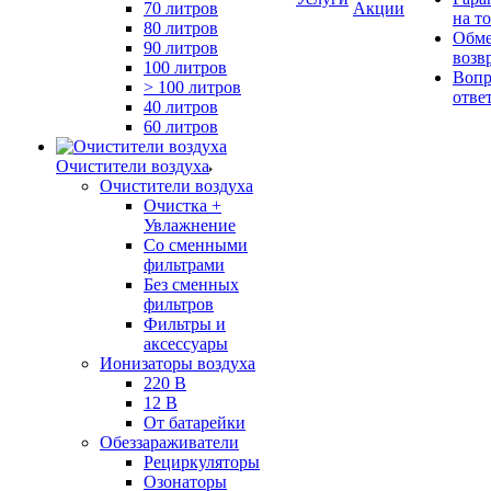
70 литров
Акции
на т
80 литров
Обме
90 литров
возв
100 литров
Вопр
> 100 литров
отве
40 литров
60 литров
Очистители воздуха
Очистители воздуха
Очистка +
Увлажнение
Cо сменными
фильтрами
Без сменных
фильтров
Фильтры и
аксессуары
Ионизаторы воздуха
220 В
12 В
От батарейки
Обеззараживатели
Рециркуляторы
Озонаторы