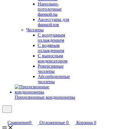
Напольно-
потолочные
фанкойлы
Аксессуары для
фанкойлов
Чиллеры
С воздушным
охлаждением
С водяным
охлаждением
С выносным
конденсатором
Реверсивные
чиллеры
Абсорбционные
чиллеры
Прецизионные кондиционеры
Сравнение
0
Отложенные
0
Корзина
0