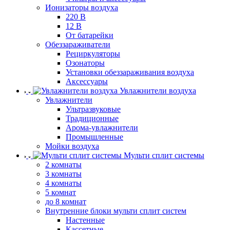
Ионизаторы воздуха
220 В
12 В
От батарейки
Обеззараживатели
Рециркуляторы
Озонаторы
Установки обеззараживания воздуха
Аксессуары
Увлажнители воздуха
Увлажнители
Ультразвуковые
Традиционные
Арома-увлажнители
Промышленные
Мойки воздуха
Мульти сплит системы
2 комнаты
3 комнаты
4 комнаты
5 комнат
до 8 комнат
Внутренние блоки мульти сплит систем
Настенные
Кассетные