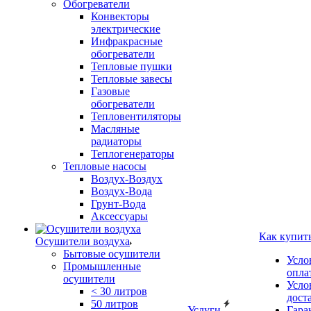
Обогреватели
Конвекторы
электрические
Инфракрасные
обогреватели
Тепловые пушки
Тепловые завесы
Газовые
обогреватели
Тепловентиляторы
Масляные
радиаторы
Теплогенераторы
Тепловые насосы
Воздух-Воздух
Воздух-Вода
Грунт-Вода
Аксессуары
Как купит
Осушители воздуха
Бытовые осушители
Усло
Промышленные
опла
осушители
Усло
< 30 литров
дост
50 литров
Услуги
Гара