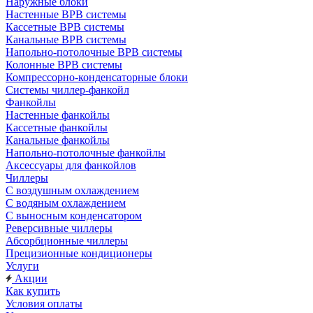
Наружные блоки
Настенные ВРВ системы
Кассетные ВРВ системы
Канальные ВРВ системы
Напольно-потолочные ВРВ системы
Колонные ВРВ системы
Компрессорно-конденсаторные блоки
Системы чиллер-фанкойл
Фанкойлы
Настенные фанкойлы
Кассетные фанкойлы
Канальные фанкойлы
Напольно-потолочные фанкойлы
Аксессуары для фанкойлов
Чиллеры
С воздушным охлаждением
С водяным охлаждением
С выносным конденсатором
Реверсивные чиллеры
Абсорбционные чиллеры
Прецизионные кондиционеры
Услуги
Акции
Как купить
Условия оплаты