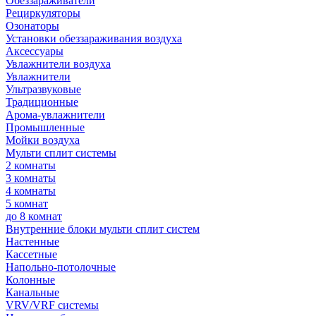
Обеззараживатели
Рециркуляторы
Озонаторы
Установки обеззараживания воздуха
Аксессуары
Увлажнители воздуха
Увлажнители
Ультразвуковые
Традиционные
Арома-увлажнители
Промышленные
Мойки воздуха
Мульти сплит системы
2 комнаты
3 комнаты
4 комнаты
5 комнат
до 8 комнат
Внутренние блоки мульти сплит систем
Настенные
Кассетные
Напольно-потолочные
Колонные
Канальные
VRV/VRF системы