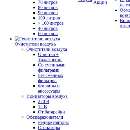
70 литров
Акции
на т
80 литров
Обме
90 литров
возв
100 литров
Вопр
> 100 литров
отве
40 литров
60 литров
Очистители воздуха
Очистители воздуха
Очистка +
Увлажнение
Cо сменными
фильтрами
Без сменных
фильтров
Фильтры и
аксессуары
Ионизаторы воздуха
220 В
12 В
От батарейки
Обеззараживатели
Рециркуляторы
Озонаторы