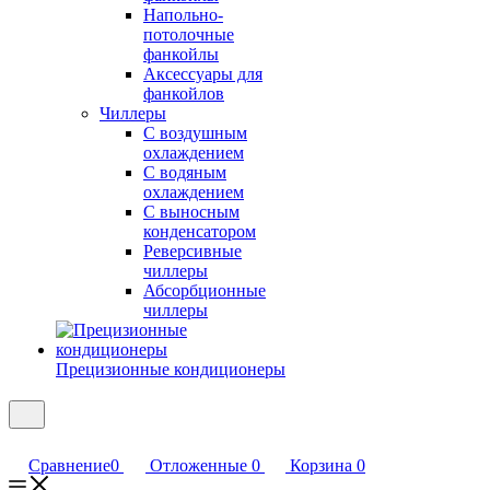
Напольно-
потолочные
фанкойлы
Аксессуары для
фанкойлов
Чиллеры
С воздушным
охлаждением
С водяным
охлаждением
С выносным
конденсатором
Реверсивные
чиллеры
Абсорбционные
чиллеры
Прецизионные кондиционеры
Сравнение
0
Отложенные
0
Корзина
0